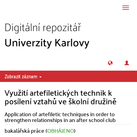
Přeskočit na obsah
Přepn
navig
Zobrazit záznam
Využití artefiletických technik k
posílení vztahů ve školní družině
Application of artefiletic techniques in order to
strengthen relationships in an after school club
bakalářská práce (
OBHÁJENO
)