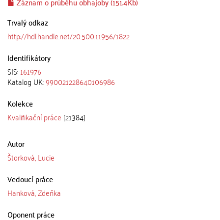
Záznam o průběhu obhajoby (151.4Kb)
Trvalý odkaz
http://hdl.handle.net/20.500.11956/1822
Identifikátory
SIS:
161976
Katalog UK:
990021228640106986
Kolekce
Kvalifikační práce
[21384]
Autor
Štorková, Lucie
Vedoucí práce
Hanková, Zdeňka
Oponent práce