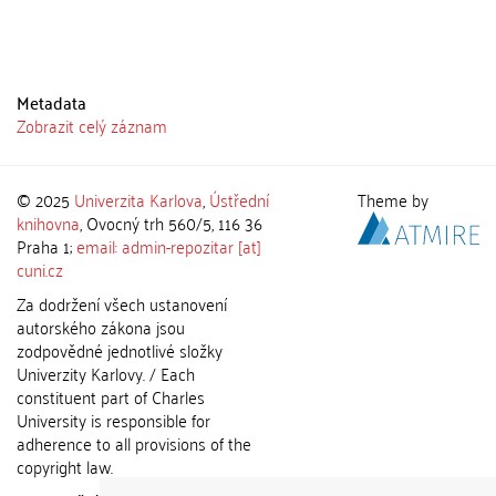
Metadata
Zobrazit celý záznam
© 2025
Univerzita Karlova
,
Ústřední
Theme by
knihovna
, Ovocný trh 560/5, 116 36
Praha 1;
email: admin-repozitar [at]
cuni.cz
Za dodržení všech ustanovení
autorského zákona jsou
zodpovědné jednotlivé složky
Univerzity Karlovy. / Each
constituent part of Charles
University is responsible for
adherence to all provisions of the
copyright law.