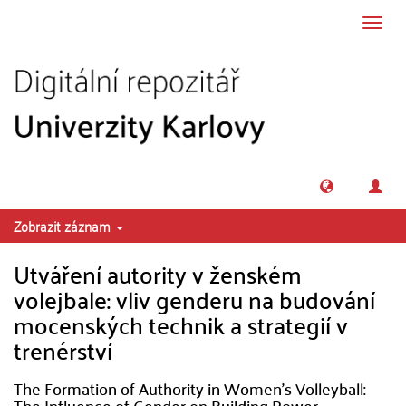
Přeskočit na obsah
Přepn
navig
Zobrazit záznam
Utváření autority v ženském
volejbale: vliv genderu na budování
mocenských technik a strategií v
trenérství
The Formation of Authority in Women's Volleyball:
The Influence of Gender on Building Power