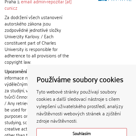
Praha 1;
email: admin-repozitar [at]
cuni.cz
Za dodržení všech ustanovení
autorského zákona jsou
zodpovědné jednotlivé složky
Univerzity Karlovy. / Each
constituent part of Charles
University is responsible for
adherence to all provisions of the
copyright law.
Upozornění / Notice:
Získané
Používáme soubory cookies
informace nemohou být použity k
výdělečným účelům nebo vydávány
za studijní, vědeckou nebo jinou
Tyto webové stránky používají soubory
tvůrčí činnost jiné osoby než autora.
cookies a další sledovací nástroje s cílem
/ Any retrieved information shall not
vylepšení uživatelského prostředí, analýzy
be used for any commercial
návštěvnosti webových stránek a zjištění
purposes or claimed as results of
zdroje návštěvnosti.
studying, scientific or any other
creative activities of any person
Souhlasím
other than the author.