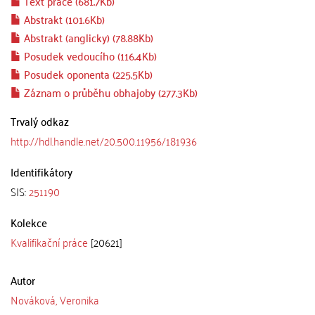
Text práce (681.7Kb)
Abstrakt (101.6Kb)
Abstrakt (anglicky) (78.88Kb)
Posudek vedoucího (116.4Kb)
Posudek oponenta (225.5Kb)
Záznam o průběhu obhajoby (277.3Kb)
Trvalý odkaz
http://hdl.handle.net/20.500.11956/181936
Identifikátory
SIS:
251190
Kolekce
Kvalifikační práce
[20621]
Autor
Nováková, Veronika