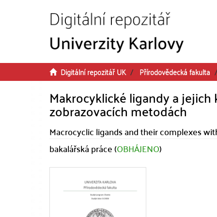
Přeskočit na obsah
Digitální repozitář UK
Přírodovědecká fakulta
Makrocyklické ligandy a jejich
zobrazovacích metodách
Macrocyclic ligands and their complexes with
bakalářská práce (
OBHÁJENO
)