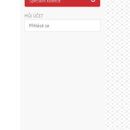
Speciální kolekce
MŮJ ÚČET
Přihlásit se