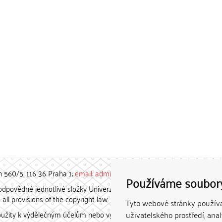
h 560/5, 116 36 Praha 1;
email: admin-repozitar [at] cuni.cz
Používáme soubor
povědné jednotlivé složky Univerzity Karlovy. / Each constituent
all provisions of the copyright law.
Tyto webové stránky používaj
užity k výdělečným účelům nebo vydávány za studijní, vědeckou
uživatelského prostředí, ana