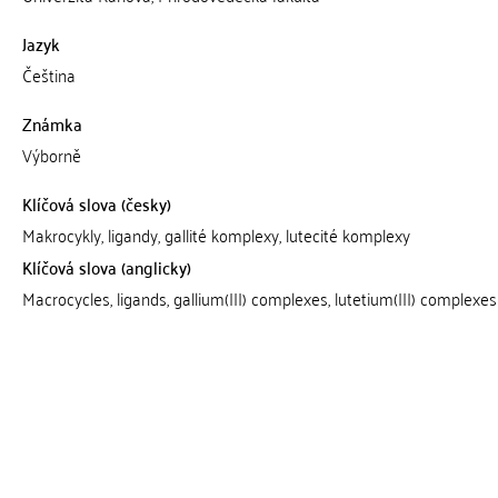
Jazyk
Čeština
Známka
Výborně
Klíčová slova (česky)
Makrocykly, ligandy, gallité komplexy, lutecité komplexy
Klíčová slova (anglicky)
Macrocycles, ligands, gallium(III) complexes, lutetium(III) complexes