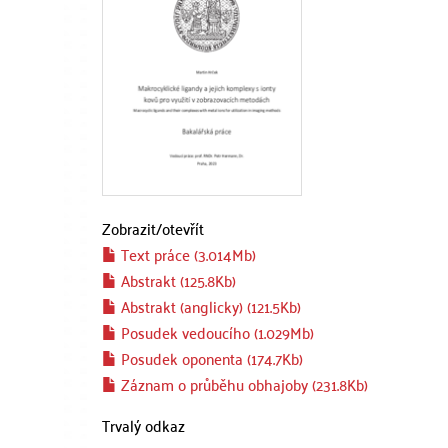
Zobrazit/
otevřít
Text práce (3.014Mb)
Abstrakt (125.8Kb)
Abstrakt (anglicky) (121.5Kb)
Posudek vedoucího (1.029Mb)
Posudek oponenta (174.7Kb)
Záznam o průběhu obhajoby (231.8Kb)
Trvalý odkaz