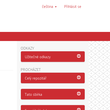
čeština
Přihlásit se
ODKAZY
Užitečné odkazy
PROCHÁZET
Celý repozitář
Tato sbírka