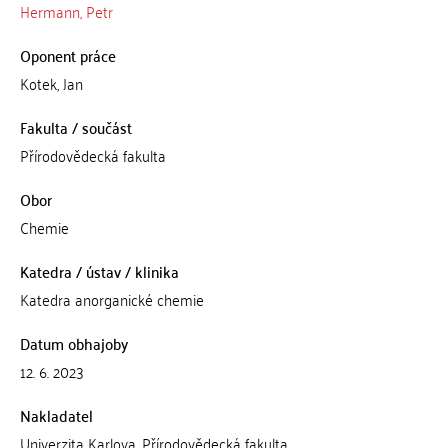
Hermann, Petr
Oponent práce
Kotek, Jan
Fakulta / součást
Přírodovědecká fakulta
Obor
Chemie
Katedra / ústav / klinika
Katedra anorganické chemie
Datum obhajoby
12. 6. 2023
Nakladatel
Univerzita Karlova, Přírodovědecká fakulta