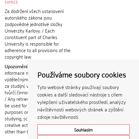
cuni.cz
Za dodržení všech ustanovení
autorského zákona jsou
zodpovědné jednotlivé složky
Univerzity Karlovy. / Each
constituent part of Charles
University is responsible for
adherence to all provisions of the
copyright law.
Upozornění / Notice:
Získané
Používáme soubory cookies
informace nemohou být použity k
výdělečným účelům nebo vydávány
za studijní, vědeckou nebo jinou
Tyto webové stránky používají soubory
tvůrčí činnost jiné osoby než autora.
cookies a další sledovací nástroje s cílem
/ Any retrieved information shall not
vylepšení uživatelského prostředí, analýzy
be used for any commercial
návštěvnosti webových stránek a zjištění
purposes or claimed as results of
zdroje návštěvnosti.
studying, scientific or any other
creative activities of any person
Souhlasím
other than the author.