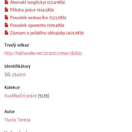
Abstrakt (anglicky) (53.49Kb)
Příloha práce (914.5Kb)
Posudek vedoucího (523.5Kb)
Posudek oponenta (199.4Kb)
Záznam o průběhu obhajoby (401.9Kb)
Trvalý odkaz
http://hdl.handle.net/20.500.11956/181831
Identifikátory
SIS:
234310
Kolekce
Kvalifikační práce
[5135]
Autor
Tlustá, Tereza