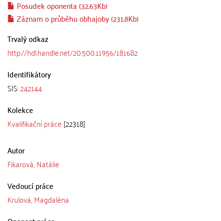
Posudek oponenta (32.63Kb)
Záznam o průběhu obhajoby (231.8Kb)
Trvalý odkaz
http://hdl.handle.net/20.500.11956/181682
Identifikátory
SIS:
242144
Kolekce
Kvalifikační práce
[22318]
Autor
Fikarová, Natálie
Vedoucí práce
Krulová, Magdaléna