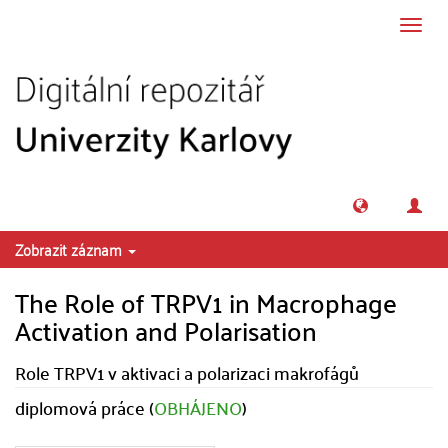
Přeskočit na obsah
Přepn
navig
Zobrazit záznam
The Role of TRPV1 in Macrophage
Activation and Polarisation
Role TRPV1 v aktivaci a polarizaci makrofágů
diplomová práce (
OBHÁJENO
)