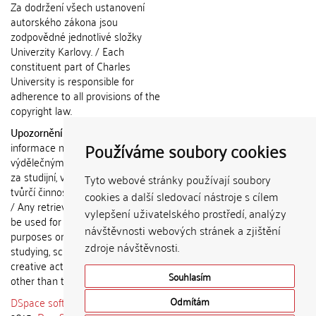
Za dodržení všech ustanovení
autorského zákona jsou
zodpovědné jednotlivé složky
Univerzity Karlovy. / Each
constituent part of Charles
University is responsible for
adherence to all provisions of the
copyright law.
Upozornění / Notice:
Získané
Používáme soubory cookies
informace nemohou být použity k
výdělečným účelům nebo vydávány
za studijní, vědeckou nebo jinou
Tyto webové stránky používají soubory
tvůrčí činnost jiné osoby než autora.
cookies a další sledovací nástroje s cílem
/ Any retrieved information shall not
vylepšení uživatelského prostředí, analýzy
be used for any commercial
návštěvnosti webových stránek a zjištění
purposes or claimed as results of
zdroje návštěvnosti.
studying, scientific or any other
creative activities of any person
Souhlasím
other than the author.
DSpace software
copyright © 2002-
Odmítám