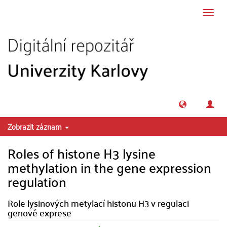
Přeskočit na obsah
Přepn
navig
Zobrazit záznam
Roles of histone H3 lysine
methylation in the gene expression
regulation
Role lysinových metylací histonu H3 v regulaci
genové exprese