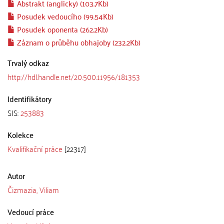
Abstrakt (anglicky) (103.7Kb)
Posudek vedoucího (99.54Kb)
Posudek oponenta (262.2Kb)
Záznam o průběhu obhajoby (232.2Kb)
Trvalý odkaz
http://hdl.handle.net/20.500.11956/181353
Identifikátory
SIS:
253883
Kolekce
Kvalifikační práce
[22317]
Autor
Čizmazia, Viliam
Vedoucí práce