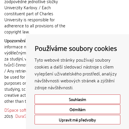
zodpovědné jednotlivé složky
Univerzity Karlovy. / Each
constituent part of Charles
University is responsible for
adherence to all provisions of the
copyright law.
Upozornění / Notice:
Získané
Používáme soubory cookies
informace nemohou být použity k
výdělečným účelům nebo vydávány
za studijní, vědeckou nebo jinou
Tyto webové stránky používají soubory
tvůrčí činnost jiné osoby než autora.
cookies a další sledovací nástroje s cílem
/ Any retrieved information shall not
vylepšení uživatelského prostředí, analýzy
be used for any commercial
návštěvnosti webových stránek a zjištění
purposes or claimed as results of
zdroje návštěvnosti.
studying, scientific or any other
creative activities of any person
Souhlasím
other than the author.
DSpace software
copyright © 2002-
Odmítám
2015
DuraSpace
Upravit mé předvolby