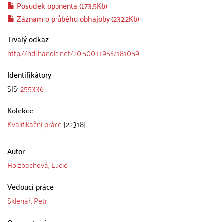
Posudek oponenta (173.5Kb)
Záznam o průběhu obhajoby (232.2Kb)
Trvalý odkaz
http://hdl.handle.net/20.500.11956/181059
Identifikátory
SIS:
255336
Kolekce
Kvalifikační práce
[22318]
Autor
Holzbachová, Lucie
Vedoucí práce
Sklenář, Petr