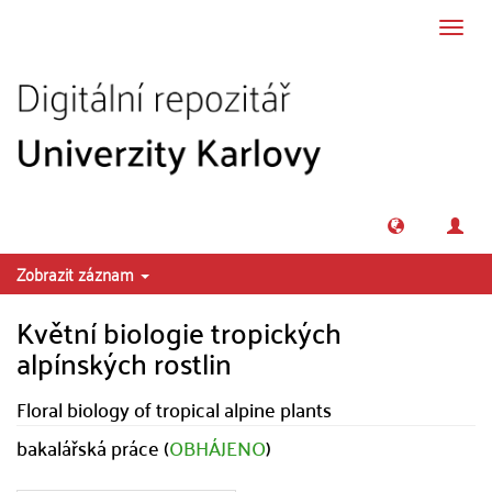
Přeskočit na obsah
Přepn
navig
Zobrazit záznam
Květní biologie tropických
alpínských rostlin
Floral biology of tropical alpine plants
bakalářská práce (
OBHÁJENO
)