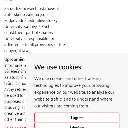
Za dodržení všech ustanovení
autorského zákona jsou
zodpovědné jednotlivé složky
Univerzity Karlovy. / Each
constituent part of Charles
University is responsible for
adherence to all provisions of the
copyright law.
Upozornění / Notice:
Získané
We use cookies
informace nemohou být použity k
výdělečným účelům nebo vydávány
za studijní, vědeckou nebo jinou
We use cookies and other tracking
tvůrčí činnost jiné osoby než autora.
technologies to improve your browsing
/ Any retrieved information shall not
experience on our website, to analyze our
be used for any commercial
website traffic, and to understand where
purposes or claimed as results of
our visitors are coming from.
studying, scientific or any other
creative activities of any person
I agree
other than the author.
DSpace software
copyright © 2002-
I decline