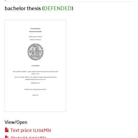
bachelor thesis (
DEFENDED
)
View/
Open
Text práce (1.194Mb)
Abstrakt (107.5Kb)