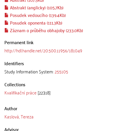
Abstrakt (anglicky) (105.7Kb)
Posudek vedoucího (139.4Kb)
Posudek oponenta (111.3Kb)
Záznam o průběhu obhajoby (233.0Kb)
Permanent link
http://hdl.handle.net/20.500.11956/181049
Identifiers
Study Information System:
255105
Collections
Kvalifikační práce
[22318]
Author
Kaslová, Tereza
Advisor