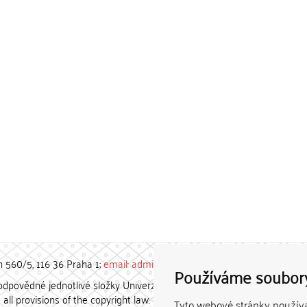
h 560/5, 116 36 Praha 1;
email: admin-repozitar [at] cuni.cz
Používáme soubor
povědné jednotlivé složky Univerzity Karlovy. / Each constituent
all provisions of the copyright law.
Tyto webové stránky používaj