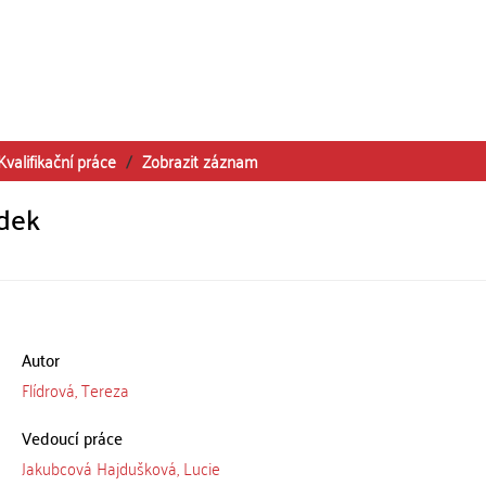
Kvalifikační práce
Zobrazit záznam
edek
Autor
Flídrová, Tereza
Vedoucí práce
Jakubcová Hajdušková, Lucie