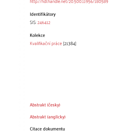
http://hdl.handle.net/20.500.11956/180589
Identifikátory
SIS:
246412
Kolekce
Kvalifikační práce
[21384]
Abstrakt (česky)
Abstrakt (anglicky)
Citace dokumentu