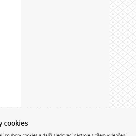
Theme by
y cookies
í soubory cookies a další sledovací nástroje s cílem vylepšení