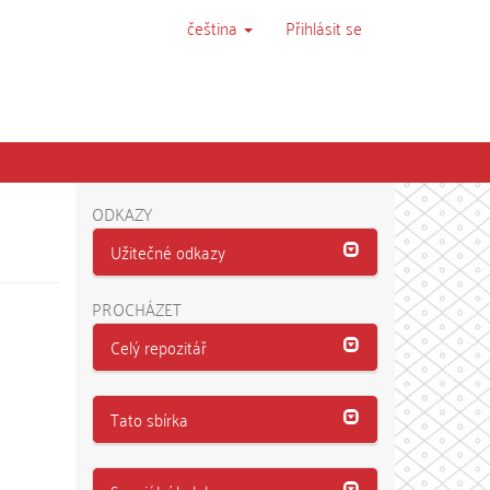
čeština
Přihlásit se
ODKAZY
Užitečné odkazy
PROCHÁZET
Celý repozitář
Tato sbírka