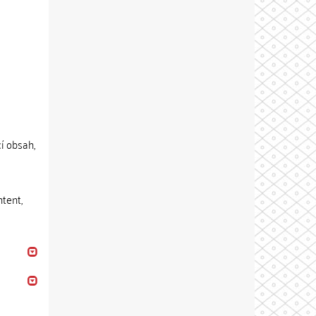
í obsah,
ntent,