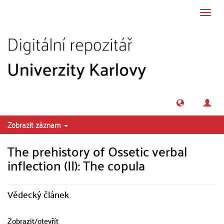
Přeskočit na obsah
Přepn
navig
Zobrazit záznam
The prehistory of Ossetic verbal
inflection (II): The copula
Vědecký článek
Zobrazit/
otevřít