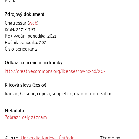
Praha
Zdrojový dokument
Chatreššar (
web
)
ISSN: 2571-1393
Rok vydání periodika: 2021
Ročník periodika: 2021
Číslo periodika: 2
Odkaz na licenční podmínky
http://creativecommons.org/licenses/by-nc-nd/2.0/
Klíčová slova (česky)
Iranian, Ossetic, copula, suppletion, grammaticalization
Metadata
Zobrazit celý záznam
© 2025
Univerzita Karlova
,
Ústřední
Theme by