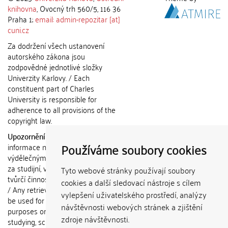
knihovna
, Ovocný trh 560/5, 116 36
Praha 1;
email: admin-repozitar [at]
cuni.cz
Za dodržení všech ustanovení
autorského zákona jsou
zodpovědné jednotlivé složky
Univerzity Karlovy. / Each
constituent part of Charles
University is responsible for
adherence to all provisions of the
copyright law.
Upozornění / Notice:
Získané
Používáme soubory cookies
informace nemohou být použity k
výdělečným účelům nebo vydávány
za studijní, vědeckou nebo jinou
Tyto webové stránky používají soubory
tvůrčí činnost jiné osoby než autora.
cookies a další sledovací nástroje s cílem
/ Any retrieved information shall not
vylepšení uživatelského prostředí, analýzy
be used for any commercial
návštěvnosti webových stránek a zjištění
purposes or claimed as results of
zdroje návštěvnosti.
studying, scientific or any other