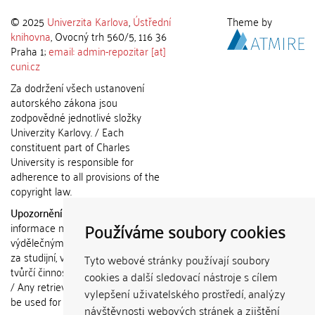
© 2025
Univerzita Karlova
,
Ústřední
Theme by
knihovna
, Ovocný trh 560/5, 116 36
Praha 1;
email: admin-repozitar [at]
cuni.cz
Za dodržení všech ustanovení
autorského zákona jsou
zodpovědné jednotlivé složky
Univerzity Karlovy. / Each
constituent part of Charles
University is responsible for
adherence to all provisions of the
copyright law.
Upozornění / Notice:
Získané
Používáme soubory cookies
informace nemohou být použity k
výdělečným účelům nebo vydávány
za studijní, vědeckou nebo jinou
Tyto webové stránky používají soubory
tvůrčí činnost jiné osoby než autora.
cookies a další sledovací nástroje s cílem
/ Any retrieved information shall not
vylepšení uživatelského prostředí, analýzy
be used for any commercial
návštěvnosti webových stránek a zjištění