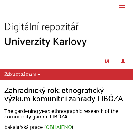
Přeskočit na obsah
Přepn
navig
Zobrazit záznam
Zahradnický rok: etnografický
výzkum komunitní zahrady LIBÓZA
The gardening year: ethnographic research of the
community garden LIBÓZA
bakalářská práce (
OBHÁJENO
)