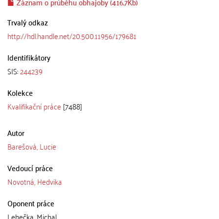
Záznam o průběhu obhajoby (416.7Kb)
Trvalý odkaz
http://hdl.handle.net/20.500.11956/179681
Identifikátory
SIS:
244239
Kolekce
Kvalifikační práce
[7488]
Autor
Barešová, Lucie
Vedoucí práce
Novotná, Hedvika
Oponent práce
Lehečka, Michal