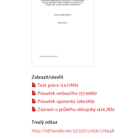
Zobrazit/
otevřít
Text práce (1.677Mb)
Posudek vedoucího (57.96Kb)
Posudek oponenta (286.6Kb)
Záznam o průběhu obhajoby (416.7Kb)
Trvalý odkaz
http://hdl.handle.net/20.500.11956/179648