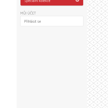
Speciální kolekce
MŮJ ÚČET
Přihlásit se