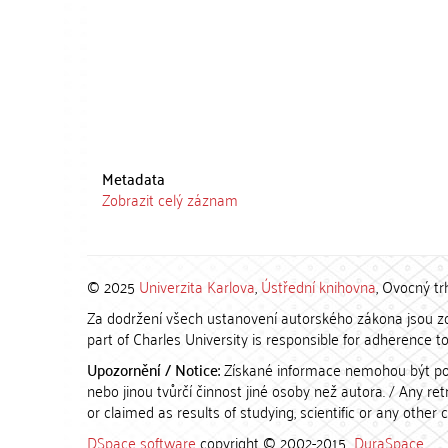
Metadata
Zobrazit celý záznam
© 2025
Univerzita Karlova
,
Ústřední knihovna
, Ovocný tr
Za dodržení všech ustanovení autorského zákona jsou zod
part of Charles University is responsible for adherence to 
Upozornění / Notice:
Získané informace nemohou být po
nebo jinou tvůrčí činnost jiné osoby než autora. / Any r
or claimed as results of studying, scientific or any other 
DSpace software
copyright © 2002-2015
DuraSpace