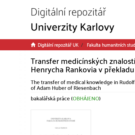
Přeskočit na obsah
Digitální repozitář UK
Fakulta humanitních stud
Transfer medicínských znalostí
Henrycha Rankovia v překlad
The transfer of medical knowledge in Rudolfi
of Adam Huber of Riesenbach
bakalářská práce (
OBHÁJENO
)