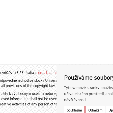
h 560/5, 116 36 Praha 1;
email: admin-repozitar [at] cuni.cz
Používáme soubor
povědné jednotlivé složky Univerzity Karlovy. / Each constituent
all provisions of the copyright law.
Tyto webové stránky používaj
užity k výdělečným účelům nebo vydávány za studijní, vědeckou
uživatelského prostředí, ana
etrieved information shall not be used for any commercial purposes
návštěvnosti.
creative activities of any person other than the author.
Souhlasím
Odmítám
Up