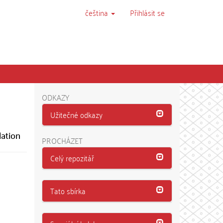
čeština
Přihlásit se
ODKAZY
Užitečné odkazy
lation
PROCHÁZET
Celý repozitář
Tato sbírka