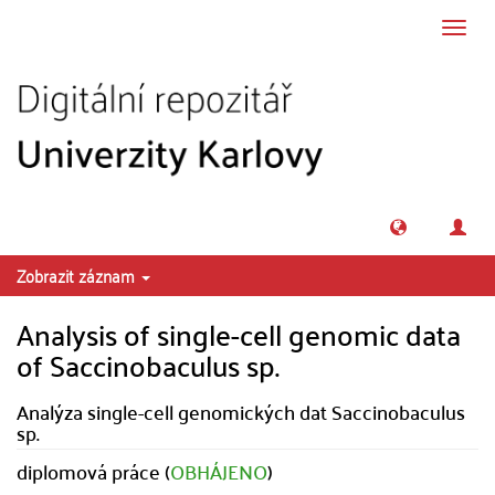
Přeskočit na obsah
Přepn
navig
Zobrazit záznam
Analysis of single-cell genomic data
of Saccinobaculus sp.
Analýza single-cell genomických dat Saccinobaculus
sp.
diplomová práce (
OBHÁJENO
)