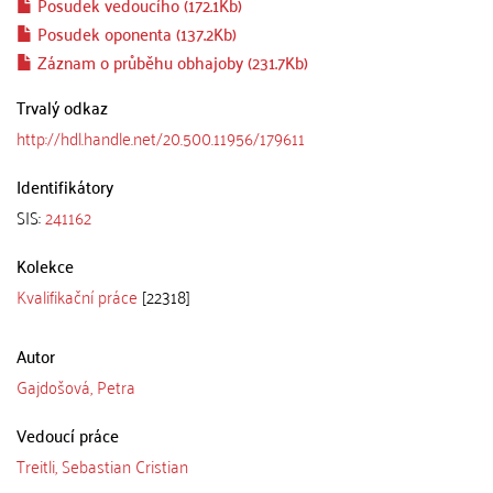
Posudek vedoucího (172.1Kb)
Posudek oponenta (137.2Kb)
Záznam o průběhu obhajoby (231.7Kb)
Trvalý odkaz
http://hdl.handle.net/20.500.11956/179611
Identifikátory
SIS:
241162
Kolekce
Kvalifikační práce
[22318]
Autor
Gajdošová, Petra
Vedoucí práce
Treitli, Sebastian Cristian