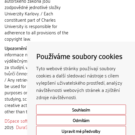
autorského zákona jsou
zodpovědné jednotlivé složky
Univerzity Karlovy. / Each
constituent part of Charles
University is responsible for
adherence to all provisions of the
copyright law.
Upozornění / Notice:
Získané
Používáme soubory cookies
informace nemohou být použity k
výdělečným účelům nebo vydávány
za studijní, vědeckou nebo jinou
Tyto webové stránky používají soubory
tvůrčí činnost jiné osoby než autora.
cookies a další sledovací nástroje s cílem
/ Any retrieved information shall not
vylepšení uživatelského prostředí, analýzy
be used for any commercial
návštěvnosti webových stránek a zjištění
purposes or claimed as results of
zdroje návštěvnosti.
studying, scientific or any other
creative activities of any person
Souhlasím
other than the author.
DSpace software
copyright © 2002-
Odmítám
2015
DuraSpace
Upravit mé předvolby