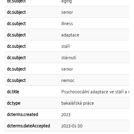
dc.subject
aging
dc.subject
senior
dc.subject
illness
dc.subject
adaptace
dc.subject
stáří
dc.subject
stárnutí
dc.subject
senior
dc.subject
nemoc
dc.title
Psychosociální adaptace ve stáří a n
dc.type
bakalářská práce
dcterms.created
2023
dcterms.dateAccepted
2023-01-30