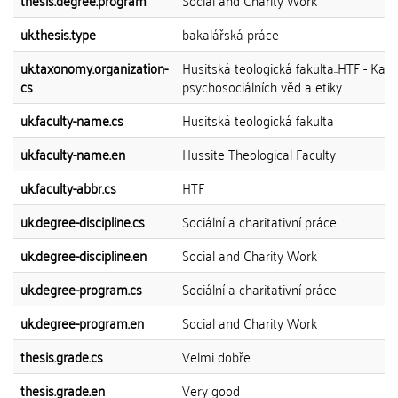
thesis.degree.program
Social and Charity Work
uk.thesis.type
bakalářská práce
uk.taxonomy.organization-
Husitská teologická fakulta::HTF - Kat
cs
psychosociálních věd a etiky
uk.faculty-name.cs
Husitská teologická fakulta
uk.faculty-name.en
Hussite Theological Faculty
uk.faculty-abbr.cs
HTF
uk.degree-discipline.cs
Sociální a charitativní práce
uk.degree-discipline.en
Social and Charity Work
uk.degree-program.cs
Sociální a charitativní práce
uk.degree-program.en
Social and Charity Work
thesis.grade.cs
Velmi dobře
thesis.grade.en
Very good