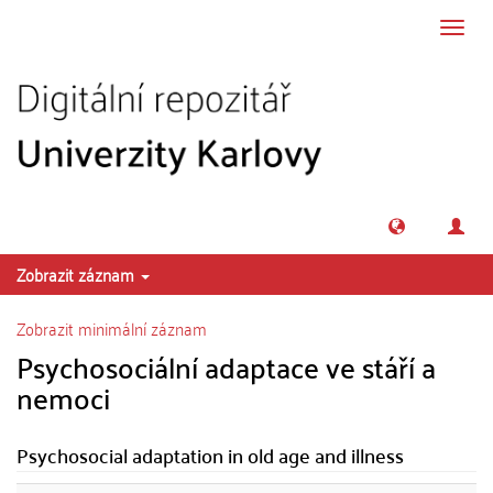
Přeskočit na obsah
Přepn
navig
Zobrazit záznam
Zobrazit minimální záznam
Psychosociální adaptace ve stáří a
nemoci
Psychosocial adaptation in old age and illness