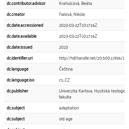
dc.contributor.advisor
Krahulcová, Beáta
dc.creator
Fialová, Nikola
dc.date.accessioned
2023-03-22T10:17:16Z
dc.date.available
2023-03-22T10:17:16Z
dc.date.issued
2023
dc.identifier.uri
http://hdl.handle.net/20.500.11956/17
dc.language
Čeština
dc.language.iso
cs_CZ
dc.publisher
Univerzita Karlova, Husitská teologick
fakulta
dc.subject
adaptation
dc.subject
old age