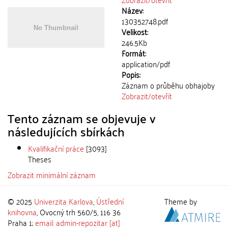
Název:
130352748.pdf
Velikost:
246.5Kb
Formát:
application/pdf
Popis:
Záznam o průběhu obhajoby
Zobrazit/
otevřít
Tento záznam se objevuje v
následujících sbírkách
Kvalifikační práce
[3093]
Theses
Zobrazit minimální záznam
© 2025
Univerzita Karlova
,
Ústřední
Theme by
knihovna
, Ovocný trh 560/5, 116 36
Praha 1;
email: admin-repozitar [at]