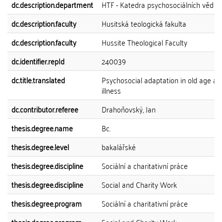
dc.description.department
HTF - Katedra psychosociálních věd a 
dc.description.faculty
Husitská teologická fakulta
dc.description.faculty
Hussite Theological Faculty
dc.identifier.repId
240039
dc.title.translated
Psychosocial adaptation in old age an
illness
dc.contributor.referee
Drahoňovský, Jan
thesis.degree.name
Bc.
thesis.degree.level
bakalářské
thesis.degree.discipline
Sociální a charitativní práce
thesis.degree.discipline
Social and Charity Work
thesis.degree.program
Sociální a charitativní práce