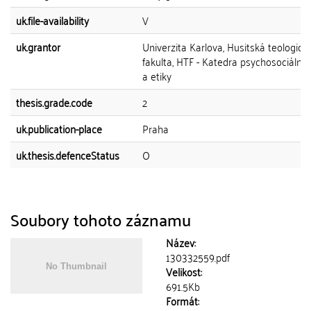
uk.file-availability
V
uk.grantor
Univerzita Karlova, Husitská teologick
fakulta, HTF - Katedra psychosociální
a etiky
thesis.grade.code
2
uk.publication-place
Praha
uk.thesis.defenceStatus
O
Soubory tohoto záznamu
Název:
130332559.pdf
Velikost:
691.5Kb
Formát: