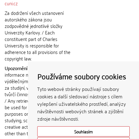
cuni.cz
Za dodržení všech ustanovení
autorského zákona jsou
zodpovědné jednotlivé složky
Univerzity Karlovy. / Each
constituent part of Charles
University is responsible for
adherence to all provisions of the
copyright law.
Upozornění / Notice:
Získané
Používáme soubory cookies
informace nemohou být použity k
výdělečným účelům nebo vydávány
za studijní, vědeckou nebo jinou
Tyto webové stránky používají soubory
tvůrčí činnost jiné osoby než autora.
cookies a další sledovací nástroje s cílem
/ Any retrieved information shall not
vylepšení uživatelského prostředí, analýzy
be used for any commercial
návštěvnosti webových stránek a zjištění
purposes or claimed as results of
zdroje návštěvnosti.
studying, scientific or any other
creative activities of any person
Souhlasím
other than the author.