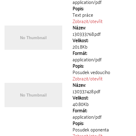
application/pdf
Popis:
Text práce
Zobrazit/
otevřít
Název:
130333768.pdf
Velikost:
201.8Kb
Formát:
application/pdf
Popis:
Posudek vedoucího
Zobrazit/
otevřít
Název:
130337428.pdf
Velikost:
40.80Kb
Formát:
application/pdf
Popis:
Posudek oponenta
Zobrazit/
otevřít