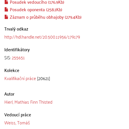
Posudek vedoucího (176.9Kb)
Posudek oponenta (258.1Kb)
Záznam o průběhu obhajoby (279.4Kb)
Trvalý odkaz
http://hdl.handle.net/20.500.11956/179179
Identifikátory
SIS:
255651
Kolekce
Kvalifikační práce
[20621]
Autor
Hierl, Mathias Finn Thisted
Vedoucí práce
Weiss, Tomáš