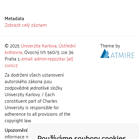
Metadata
Zobrazit celý záznam
© 2025
Univerzita Karlova
,
Ústřední
Theme by
knihovna
, Ovocný trh 560/5, 116 36
Praha 1;
email: admin-repozitar [at]
cuni.cz
Za dodržení všech ustanovení
autorského zákona jsou
zodpovědné jednotlivé složky
Univerzity Karlovy. / Each
constituent part of Charles
University is responsible for
adherence to all provisions of the
copyright law.
Upozornění / Notice:
Získané
Používáme soubory cookies
informace nemohou být použity k