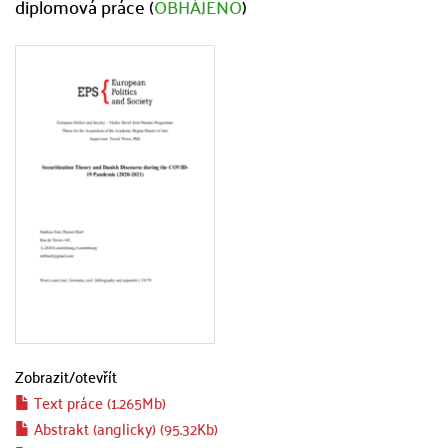
diplomová práce (
OBHÁJENO
)
Zobrazit/
otevřít
Text práce (1.265Mb)
Abstrakt (anglicky) (95.32Kb)