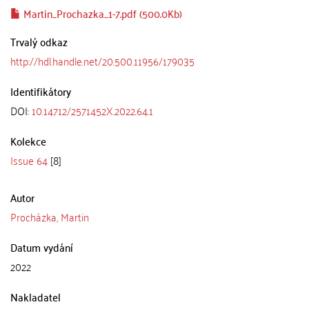
Martin_Prochazka_1-7.pdf (500.0Kb)
Trvalý odkaz
http://hdl.handle.net/20.500.11956/179035
Identifikátory
DOI:
10.14712/2571452X.2022.64.1
Kolekce
Issue 64
[8]
Autor
Procházka, Martin
Datum vydání
2022
Nakladatel