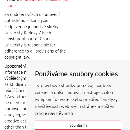
cuni.cz
Za dodržení všech ustanovení
autorského zákona jsou
zodpovědné jednotlivé složky
Univerzity Karlovy. / Each
constituent part of Charles
University is responsible for
adherence to all provisions of the
copyright law.
Upozornění / Notice:
Získané
Používáme soubory cookies
informace nemohou být použity k
výdělečným účelům nebo vydávány
za studijní, vědeckou nebo jinou
Tyto webové stránky používají soubory
tvůrčí činnost jiné osoby než autora.
cookies a další sledovací nástroje s cílem
/ Any retrieved information shall not
vylepšení uživatelského prostředí, analýzy
be used for any commercial
návštěvnosti webových stránek a zjištění
purposes or claimed as results of
zdroje návštěvnosti.
studying, scientific or any other
creative activities of any person
Souhlasím
other than the author.