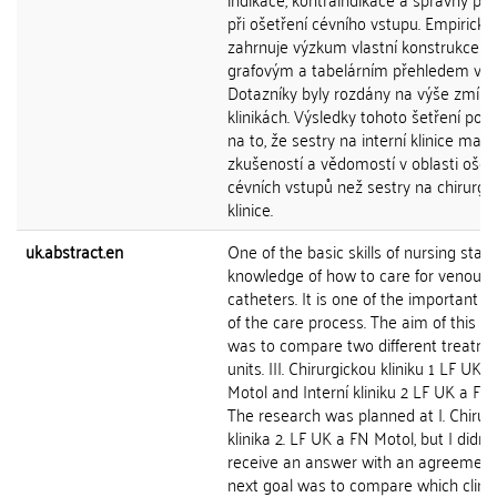
při ošetření cévního vstupu. Empirická
zahrnuje výzkum vlastní konstrukce s
grafovým a tabelárním přehledem výs
Dotazníky byly rozdány na výše zmín
klinikách. Výsledky tohoto šetření pouk
na to, že sestry na interní klinice mají 
zkušeností a vědomostí v oblasti ošet
cévních vstupů než sestry na chirurgi
klinice.
uk.abstract.en
One of the basic skills of nursing staff 
knowledge of how to care for venous
catheters. It is one of the important a
of the care process. The aim of this w
was to compare two different treatm
units. III. Chirurgickou kliniku 1 LF UK 
Motol and Interní kliniku 2 LF UK a FN
The research was planned at I. Chirur
klinika 2. LF UK a FN Motol, but I didn't
receive an answer with an agreement
next goal was to compare which clinic