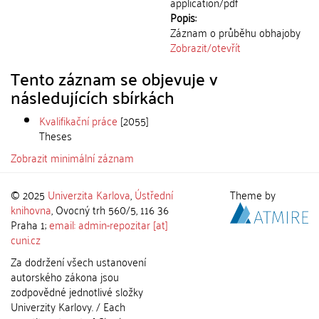
application/pdf
Popis:
Záznam o průběhu obhajoby
Zobrazit/
otevřít
Tento záznam se objevuje v
následujících sbírkách
Kvalifikační práce
[2055]
Theses
Zobrazit minimální záznam
© 2025
Univerzita Karlova
,
Ústřední
Theme by
knihovna
, Ovocný trh 560/5, 116 36
Praha 1;
email: admin-repozitar [at]
cuni.cz
Za dodržení všech ustanovení
autorského zákona jsou
zodpovědné jednotlivé složky
Univerzity Karlovy. / Each