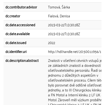
dc.contributor.advisor
Tomová, Šárka
dc.creator
Fialová, Denisa
dc.date.accessioned
2023-03-22T13:30:28Z
dc.date.available
2023-03-22T13:30:28Z
dc.date.issued
2022
dc.identifier.uri
http://hdl.handle.net/20.500.11956/17
dc.description.abstract
Znalosti v ošetření cévních vstupů je 
ze základních znalostí a dovedností
ošetřovatelského personálu. Řadí se k
jednomu z důležitých aspektům v
ošetřovatelském procesu. Cílem této 
bylo porovnat dvě odlišné ošetřovatel
jednotky, a to III Chirurgickou kliniku 1
a FN Motol a Interní kliniku 2 LF UK a
Motol. Zároveň měl výzkum proběhnou
I Chirurgické klinice 2. LF UK a FN Moto