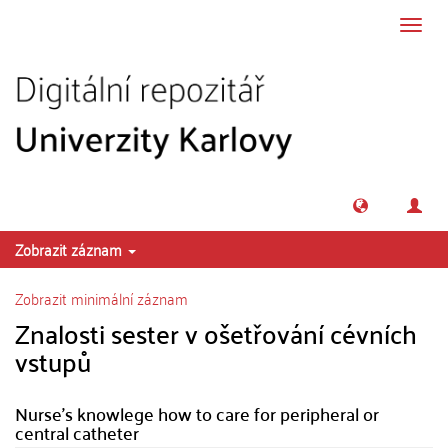
Přeskočit na obsah
Přepn
navig
Zobrazit záznam
Zobrazit minimální záznam
Znalosti sester v ošetřování cévních
vstupů
Nurse's knowlege how to care for peripheral or
central catheter