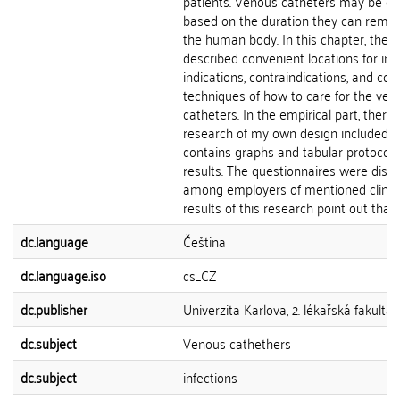
patients. Venous catheters may be di
based on the duration they can remai
the human body. In this chapter, there
described convenient locations for inse
indications, contraindications, and cor
techniques of how to care for the ven
catheters. In the empirical part, there 
research of my own design included. I
contains graphs and tabular protocol 
results. The questionnaires were distr
among employers of mentioned clinic
results of this research point out that...
dc.language
Čeština
dc.language.iso
cs_CZ
dc.publisher
Univerzita Karlova, 2. lékařská fakulta
dc.subject
Venous cathethers
dc.subject
infections