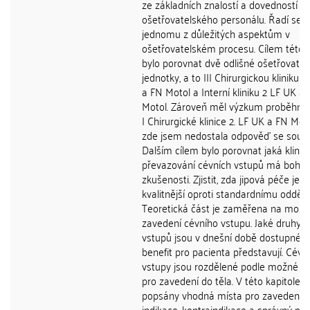
ze základních znalostí a dovedností
ošetřovatelského personálu. Řadí se k
jednomu z důležitých aspektům v
ošetřovatelském procesu. Cílem této 
bylo porovnat dvě odlišné ošetřovatel
jednotky, a to III Chirurgickou kliniku 1
a FN Motol a Interní kliniku 2 LF UK a
Motol. Zároveň měl výzkum proběhnou
I Chirurgické klinice 2. LF UK a FN Moto
zde jsem nedostala odpověď se souh
Dalším cílem bylo porovnat jaká klinik
převazování cévních vstupů má bohat
zkušenosti. Zjistit, zda jipová péče je
kvalitnější oproti standardnímu odděle
Teoretická část je zaměřena na možn
zavedení cévního vstupu. Jaké druhy c
vstupů jsou v dnešní době dostupné a
benefit pro pacienta představují. Cévní
vstupy jsou rozdělené podle možné d
pro zavedení do těla. V této kapitole j
popsány vhodná místa pro zavedení,
indikace, kontraindikace a správný po