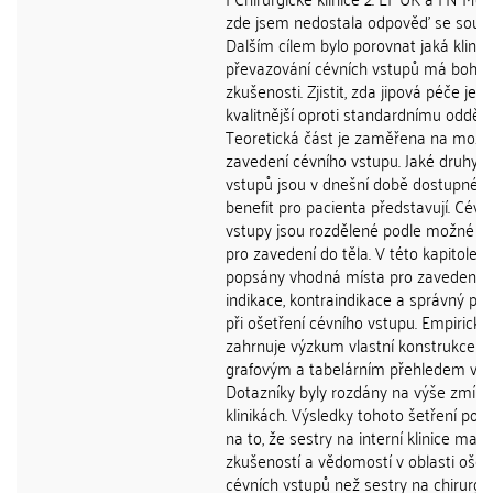
zde jsem nedostala odpověď se souh
Dalším cílem bylo porovnat jaká klinik
převazování cévních vstupů má bohat
zkušenosti. Zjistit, zda jipová péče je
kvalitnější oproti standardnímu odděle
Teoretická část je zaměřena na možn
zavedení cévního vstupu. Jaké druhy c
vstupů jsou v dnešní době dostupné a
benefit pro pacienta představují. Cévní
vstupy jsou rozdělené podle možné d
pro zavedení do těla. V této kapitole j
popsány vhodná místa pro zavedení,
indikace, kontraindikace a správný po
při ošetření cévního vstupu. Empirická
zahrnuje výzkum vlastní konstrukce s
grafovým a tabelárním přehledem výs
Dotazníky byly rozdány na výše zmín
klinikách. Výsledky tohoto šetření pouk
na to, že sestry na interní klinice mají 
zkušeností a vědomostí v oblasti ošet
cévních vstupů než sestry na chirurgi