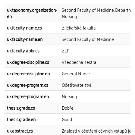
uk.taxonomy.organization-
Second Faculty of Medicine::Departme
en
Nursing
uk.faculty-name.cs
2. lékařská fakulta
uk.faculty-name.en
Second Faculty of Medicine
uk.faculty-abbr.cs
2.LF
uk.degree-discipline.cs
Všeobecná sestra
uk.degree-discipline.en
General Nurse
uk.degree-program.cs
Ošetřovatelství
uk.degree-program.en
Nursing
thesis.grade.cs
Dobře
thesis.grade.en
Good
uk.abstract.cs
Znalosti v ošetření cévních vstupů je 