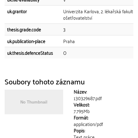
uk.grantor
Univerzita Karlova, 2. lékařská fakulta,
ošetřovatelství
thesis.grade.code
3
uk.publication-place
Praha
uk.thesis.defenceStatus
O
Soubory tohoto záznamu
Název:
130329687.pdf
Velikost:
7.795Mb
Formát:
application/pdf
Popis:
Text práce