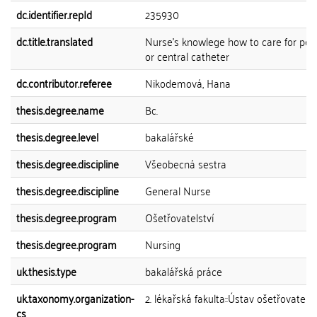
dc.identifier.repId
235930
dc.title.translated
Nurse's knowlege how to care for peri
or central catheter
dc.contributor.referee
Nikodemová, Hana
thesis.degree.name
Bc.
thesis.degree.level
bakalářské
thesis.degree.discipline
Všeobecná sestra
thesis.degree.discipline
General Nurse
thesis.degree.program
Ošetřovatelství
thesis.degree.program
Nursing
uk.thesis.type
bakalářská práce
uk.taxonomy.organization-
2. lékařská fakulta::Ústav ošetřovatelst
cs