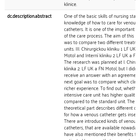
klinice.
dc.description.abstract
One of the basic skills of nursing staff 
knowledge of how to care for venous
catheters. It is one of the important a
of the care process. The aim of this w
was to compare two different treatm
units. III. Chirurgickou kliniku 1 LF UK 
Motol and Interní kliniku 2 LF UK a FN
The research was planned at I. Chirur
klinika 2. LF UK a FN Motol, but I didn't
receive an answer with an agreement
next goal was to compare which clinic
richer experience. To find out, whethe
intensive care unit has higher quality 
compared to the standard unit. The
theoretical part describes different op
for how a venous catheter gets insert
There are introduced kinds of venous
catheters, that are available nowaday
have also mentioned their benefits for