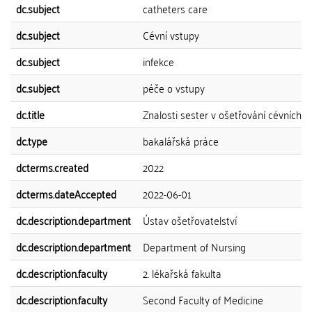
dc.subject
catheters care
dc.subject
Cévní vstupy
dc.subject
infekce
dc.subject
péče o vstupy
dc.title
Znalosti sester v ošetřování cévních 
dc.type
bakalářská práce
dcterms.created
2022
dcterms.dateAccepted
2022-06-01
dc.description.department
Ústav ošetřovatelství
dc.description.department
Department of Nursing
dc.description.faculty
2. lékařská fakulta
dc.description.faculty
Second Faculty of Medicine