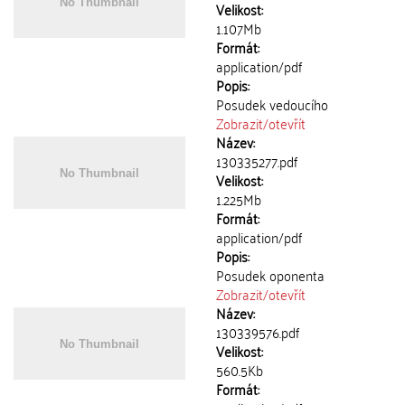
Velikost:
1.107Mb
Formát:
application/pdf
Popis:
Posudek vedoucího
Zobrazit/
otevřít
Název:
130335277.pdf
Velikost:
1.225Mb
Formát:
application/pdf
Popis:
Posudek oponenta
Zobrazit/
otevřít
Název:
130339576.pdf
Velikost:
560.5Kb
Formát: