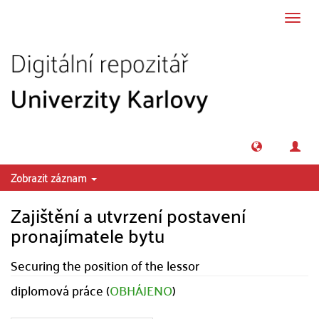
Přeskočit na obsah
Přepn
navig
Zobrazit záznam
Zajištění a utvrzení postavení
pronajímatele bytu
Securing the position of the lessor
diplomová práce (
OBHÁJENO
)