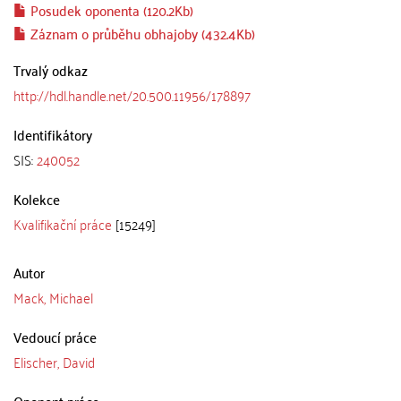
Posudek oponenta (120.2Kb)
Záznam o průběhu obhajoby (432.4Kb)
Trvalý odkaz
http://hdl.handle.net/20.500.11956/178897
Identifikátory
SIS:
240052
Kolekce
Kvalifikační práce
[15249]
Autor
Mack, Michael
Vedoucí práce
Elischer, David