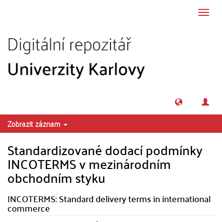
Přeskočit na obsah
Přepn
navig
Zobrazit záznam
Standardizované dodací podmínky
INCOTERMS v mezinárodním
obchodním styku
INCOTERMS: Standard delivery terms in international
commerce