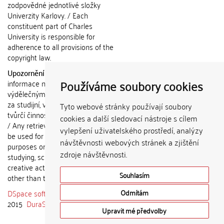
zodpovědné jednotlivé složky
Univerzity Karlovy. / Each
constituent part of Charles
University is responsible for
adherence to all provisions of the
copyright law.
Upozornění / Notice:
Získané
Používáme soubory cookies
informace nemohou být použity k
výdělečným účelům nebo vydávány
za studijní, vědeckou nebo jinou
Tyto webové stránky používají soubory
tvůrčí činnost jiné osoby než autora.
cookies a další sledovací nástroje s cílem
/ Any retrieved information shall not
vylepšení uživatelského prostředí, analýzy
be used for any commercial
návštěvnosti webových stránek a zjištění
purposes or claimed as results of
zdroje návštěvnosti.
studying, scientific or any other
creative activities of any person
Souhlasím
other than the author.
DSpace software
copyright © 2002-
Odmítám
2015
DuraSpace
Upravit mé předvolby