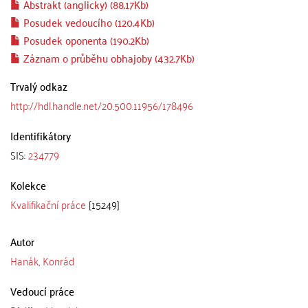
Abstrakt (anglicky) (88.17Kb)
Posudek vedoucího (120.4Kb)
Posudek oponenta (190.2Kb)
Záznam o průběhu obhajoby (432.7Kb)
Trvalý odkaz
http://hdl.handle.net/20.500.11956/178496
Identifikátory
SIS:
234779
Kolekce
Kvalifikační práce
[15249]
Autor
Hanák, Konrád
Vedoucí práce