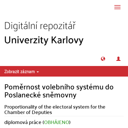
Přeskočit na obsah
Přepn
navig
Zobrazit záznam
Poměrnost volebního systému do
Poslanecké sněmovny
Proportionality of the electoral system for the
Chamber of Deputies
diplomová práce (
OBHÁJENO
)