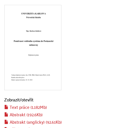
Zobrazit/
otevřít
Text práce (1.182Mb)
Abstrakt (192.6Kb)
Abstrakt (anglicky) (92.61Kb)