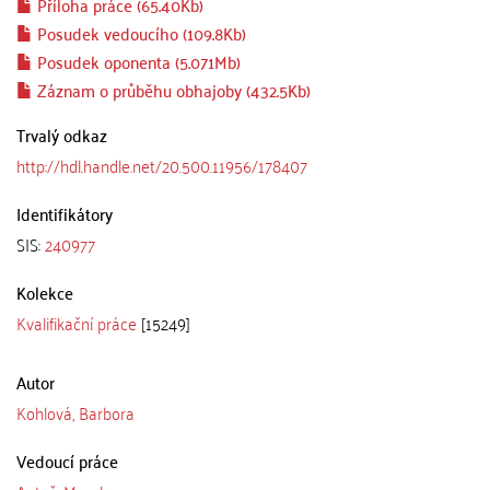
Příloha práce (65.40Kb)
Posudek vedoucího (109.8Kb)
Posudek oponenta (5.071Mb)
Záznam o průběhu obhajoby (432.5Kb)
Trvalý odkaz
http://hdl.handle.net/20.500.11956/178407
Identifikátory
SIS:
240977
Kolekce
Kvalifikační práce
[15249]
Autor
Kohlová, Barbora
Vedoucí práce