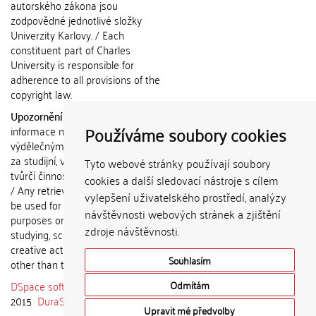
autorského zákona jsou
zodpovědné jednotlivé složky
Univerzity Karlovy. / Each
constituent part of Charles
University is responsible for
adherence to all provisions of the
copyright law.
Upozornění / Notice:
Získané
Používáme soubory cookies
informace nemohou být použity k
výdělečným účelům nebo vydávány
za studijní, vědeckou nebo jinou
Tyto webové stránky používají soubory
tvůrčí činnost jiné osoby než autora.
cookies a další sledovací nástroje s cílem
/ Any retrieved information shall not
vylepšení uživatelského prostředí, analýzy
be used for any commercial
návštěvnosti webových stránek a zjištění
purposes or claimed as results of
zdroje návštěvnosti.
studying, scientific or any other
creative activities of any person
Souhlasím
other than the author.
DSpace software
copyright © 2002-
Odmítám
2015
DuraSpace
Upravit mé předvolby