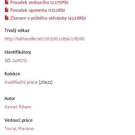
Posudek vedoucího (2.375Mb)
Posudek oponenta (151.0Kb)
Záznam o průběhu obhajoby (423.8Kb)
Trvalý odkaz
http://hdl.handle.net/20.500.11956/178290
Identifikátory
SIS:
249070
Kolekce
Kvalifikační práce
[20621]
Autor
Kamel, Riham
Vedoucí práce
Torcal, Mariano