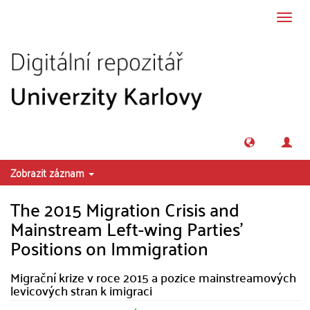
Přeskočit na obsah
Přepn
navig
Zobrazit záznam
The 2015 Migration Crisis and
Mainstream Left-wing Parties'
Positions on Immigration
Migrační krize v roce 2015 a pozice mainstreamových
levicových stran k imigraci