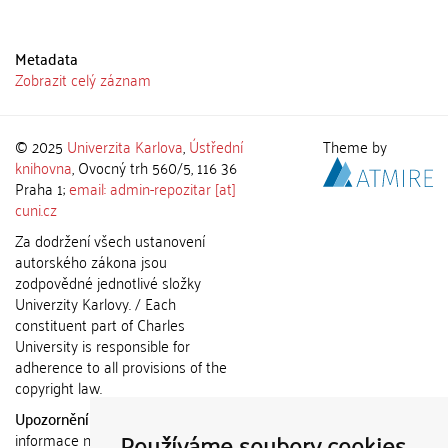
Metadata
Zobrazit celý záznam
© 2025
Univerzita Karlova
,
Ústřední
Theme by
knihovna
, Ovocný trh 560/5, 116 36
Praha 1;
email: admin-repozitar [at]
cuni.cz
Za dodržení všech ustanovení
autorského zákona jsou
zodpovědné jednotlivé složky
Univerzity Karlovy. / Each
constituent part of Charles
University is responsible for
adherence to all provisions of the
copyright law.
Upozornění / Notice:
Získané
Používáme soubory cookies
informace nemohou být použity k