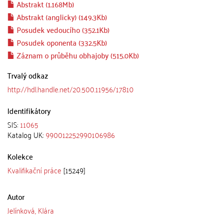
Abstrakt (1.168Mb)
Abstrakt (anglicky) (149.3Kb)
Posudek vedoucího (352.1Kb)
Posudek oponenta (332.5Kb)
Záznam o průběhu obhajoby (515.0Kb)
Trvalý odkaz
http://hdl.handle.net/20.500.11956/17810
Identifikátory
SIS:
11065
Katalog UK:
990012252990106986
Kolekce
Kvalifikační práce
[15249]
Autor
Jelínková, Klára