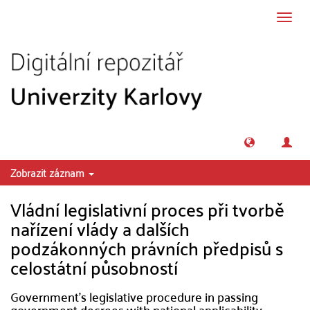
Přeskočit na obsah
Přepn
navig
Zobrazit záznam
Vládní legislativní proces při tvorbě
nařízení vlády a dalších
podzákonných právních předpisů s
celostátní působností
Government's legislative procedure in passing
government decrees with national applicability