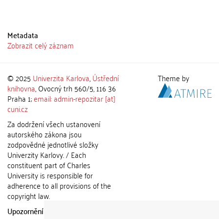
Metadata
Zobrazit celý záznam
© 2025
Univerzita Karlova
,
Ústřední
Theme by
knihovna
, Ovocný trh 560/5, 116 36
Praha 1;
email: admin-repozitar [at]
cuni.cz
Za dodržení všech ustanovení
autorského zákona jsou
zodpovědné jednotlivé složky
Univerzity Karlovy. / Each
constituent part of Charles
University is responsible for
adherence to all provisions of the
copyright law.
Upozornění / Notice:
Získané