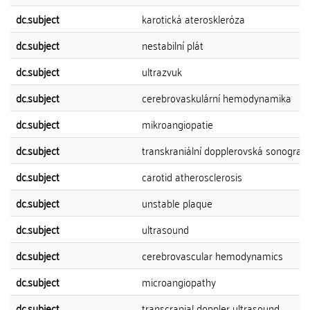
dc.subject
karotická ateroskleróza
dc.subject
nestabilní plát
dc.subject
ultrazvuk
dc.subject
cerebrovaskulární hemodynamika
dc.subject
mikroangiopatie
dc.subject
transkraniální dopplerovská sonografi
dc.subject
carotid atherosclerosis
dc.subject
unstable plaque
dc.subject
ultrasound
dc.subject
cerebrovascular hemodynamics
dc.subject
microangiopathy
dc.subject
transcranial doppler ultrasound