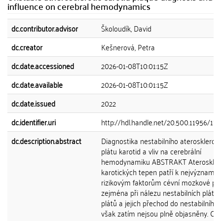
influence on cerebral hemodynamics
dc.contributor.advisor
Školoudík, David
dc.creator
Kešnerová, Petra
dc.date.accessioned
2026-01-08T10:01:15Z
dc.date.available
2026-01-08T10:01:15Z
dc.date.issued
2022
dc.identifier.uri
http://hdl.handle.net/20.500.11956/17
dc.description.abstract
Diagnostika nestabilního aterosklerot
plátu karotid a vliv na cerebrální
hemodynamiku ABSTRAKT Ateroskler
karotických tepen patří k nejvýznamn
rizikovým faktorům cévní mozkové pří
zejména při nálezu nestabilních plátů.
plátů a jejich přechod do nestabilního 
však zatím nejsou plně objasněny. Cí