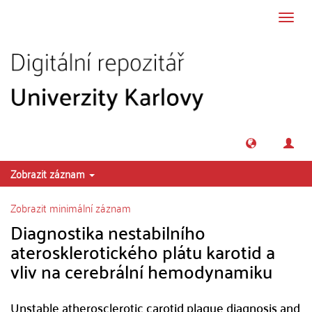
Přeskočit na obsah
Přepn
navig
Zobrazit záznam
Zobrazit minimální záznam
Diagnostika nestabilního
aterosklerotického plátu karotid a
vliv na cerebrální hemodynamiku
Unstable atherosclerotic carotid plaque diagnosis and