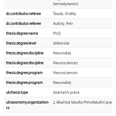
hemodynamics
dc.contributor.referee
Škoda, Ondřej
dc.contributor.referee
Aulický, Petr
thesis.degree.name
Ph.D.
thesis.degree.level
doktorské
thesis.degree.discipline
Neurovědy
thesis.degree.discipline
Neurosciences
thesis.degree.program
Neurosciences
thesis.degree.program
Neurovědy
uk.thesis.type
dizertační práce
uk.taxonomy.organization-
2. lékařská fakulta::Mimofakultní praco
cs