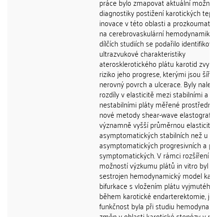
práce bylo zmapovat aktuální možnos
diagnostiky postižení karotických tepe
inovace v této oblasti a prozkoumat 
na cerebrovaskulární hemodynamiku.
dílčích studiích se podařilo identifikova
ultrazvukové charakteristiky
aterosklerotického plátu karotid zvyšuj
riziko jeho progrese, kterými jsou šíře 
nerovný povrch a ulcerace. Byly nalez
rozdíly v elasticitě mezi stabilními a
nestabilními pláty měřené prostředni
nové metody shear-wave elastografie,
významně vyšší průměrnou elasticitou
asymptomatických stabilních než u pl
asymptomatických progresivních a pl
symptomatických. V rámci rozšíření
možností výzkumu plátů in vitro byl
sestrojen hemodynamický model karo
bifurkace s vložením plátu vyjmutého
během karotické endarterektomie, je
funkčnost byla při studiu hemodynam
změn v oblasti karotické stenózy v pil