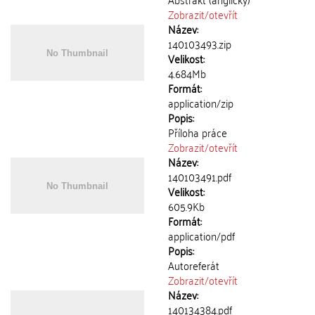
Zobrazit/
otevřít
Název:
140103493.zip
Velikost:
4.684Mb
Formát:
application/zip
Popis:
Příloha práce
Zobrazit/
otevřít
Název:
140103491.pdf
Velikost:
605.9Kb
Formát:
application/pdf
Popis:
Autoreferát
Zobrazit/
otevřít
Název:
140134384.pdf