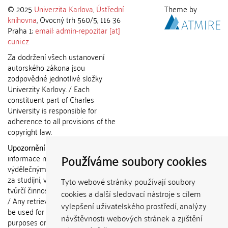
© 2025
Univerzita Karlova
,
Ústřední
Theme by
knihovna
, Ovocný trh 560/5, 116 36
Praha 1;
email: admin-repozitar [at]
cuni.cz
Za dodržení všech ustanovení
autorského zákona jsou
zodpovědné jednotlivé složky
Univerzity Karlovy. / Each
constituent part of Charles
University is responsible for
adherence to all provisions of the
copyright law.
Upozornění / Notice:
Získané
Používáme soubory cookies
informace nemohou být použity k
výdělečným účelům nebo vydávány
za studijní, vědeckou nebo jinou
Tyto webové stránky používají soubory
tvůrčí činnost jiné osoby než autora.
cookies a další sledovací nástroje s cílem
/ Any retrieved information shall not
vylepšení uživatelského prostředí, analýzy
be used for any commercial
návštěvnosti webových stránek a zjištění
purposes or claimed as results of