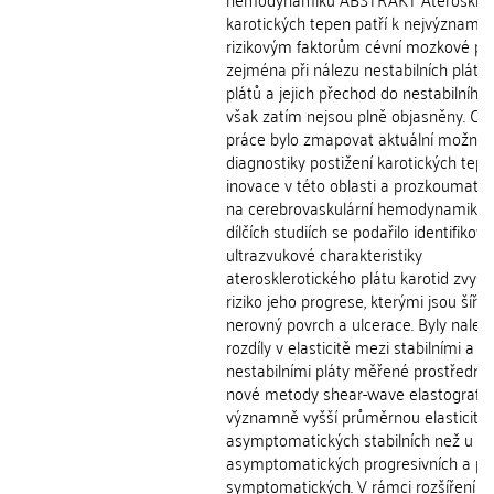
karotických tepen patří k nejvýznamn
rizikovým faktorům cévní mozkové pří
zejména při nálezu nestabilních plátů.
plátů a jejich přechod do nestabilního 
však zatím nejsou plně objasněny. Cí
práce bylo zmapovat aktuální možnos
diagnostiky postižení karotických tepe
inovace v této oblasti a prozkoumat 
na cerebrovaskulární hemodynamiku.
dílčích studiích se podařilo identifikova
ultrazvukové charakteristiky
aterosklerotického plátu karotid zvyšuj
riziko jeho progrese, kterými jsou šíře 
nerovný povrch a ulcerace. Byly nalez
rozdíly v elasticitě mezi stabilními a
nestabilními pláty měřené prostředni
nové metody shear-wave elastografie,
významně vyšší průměrnou elasticitou
asymptomatických stabilních než u pl
asymptomatických progresivních a pl
symptomatických. V rámci rozšíření