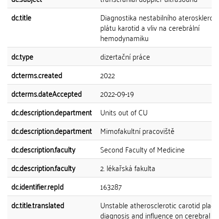
dc.title
Diagnostika nestabilního aterosklerot
plátu karotid a vliv na cerebrální
hemodynamiku
dc.type
dizertační práce
dcterms.created
2022
dcterms.dateAccepted
2022-09-19
dc.description.department
Units out of CU
dc.description.department
Mimofakultní pracoviště
dc.description.faculty
Second Faculty of Medicine
dc.description.faculty
2. lékařská fakulta
dc.identifier.repId
163287
dc.title.translated
Unstable atherosclerotic carotid plaq
diagnosis and influence on cerebral