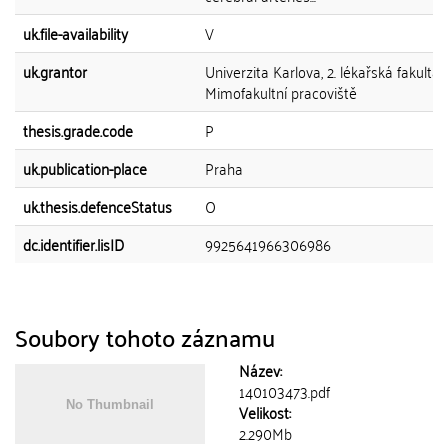
uk.file-availability
V
uk.grantor
Univerzita Karlova, 2. lékařská fakulta,
Mimofakultní pracoviště
thesis.grade.code
P
uk.publication-place
Praha
uk.thesis.defenceStatus
O
dc.identifier.lisID
9925641966306986
Soubory tohoto záznamu
Název:
140103473.pdf
Velikost:
2.290Mb