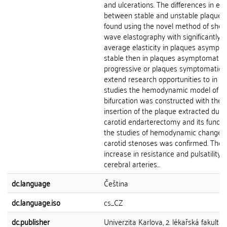
and ulcerations. The differences in elas
between stable and unstable plaque 
found using the novel method of shea
wave elastography with significantly h
average elasticity in plaques asympt
stable then in plaques asymptomatic
progressive or plaques symptomatic. 
extend research opportunities to in vi
studies the hemodynamic model of ca
bifurcation was constructed with the
insertion of the plaque extracted duri
carotid endarterectomy and its functio
the studies of hemodynamic changes 
carotid stenoses was confirmed. The
increase in resistance and pulsatility o
cerebral arteries...
dc.language
Čeština
dc.language.iso
cs_CZ
dc.publisher
Univerzita Karlova, 2. lékařská fakulta