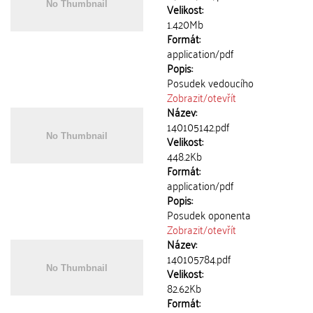
Velikost:
1.420Mb
Formát:
application/pdf
Popis:
Posudek vedoucího
Zobrazit/
otevřít
Název:
140105142.pdf
Velikost:
448.2Kb
Formát:
application/pdf
Popis:
Posudek oponenta
Zobrazit/
otevřít
Název:
140105784.pdf
Velikost:
82.62Kb
Formát: