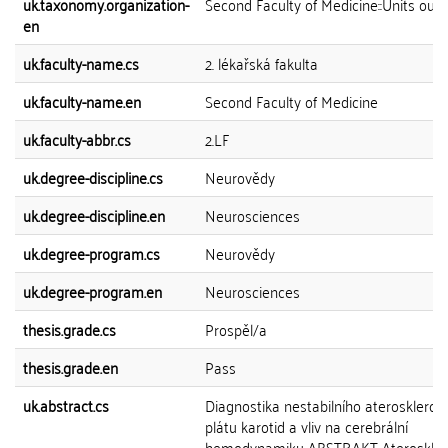
uk.taxonomy.organization-
Second Faculty of Medicine::Units out 
en
uk.faculty-name.cs
2. lékařská fakulta
uk.faculty-name.en
Second Faculty of Medicine
uk.faculty-abbr.cs
2.LF
uk.degree-discipline.cs
Neurovědy
uk.degree-discipline.en
Neurosciences
uk.degree-program.cs
Neurovědy
uk.degree-program.en
Neurosciences
thesis.grade.cs
Prospěl/a
thesis.grade.en
Pass
uk.abstract.cs
Diagnostika nestabilního aterosklerot
plátu karotid a vliv na cerebrální
hemodynamiku ABSTRAKT Ateroskler