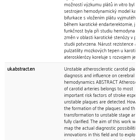
možností výzkumu plátů in vitro byl
sestrojen hemodynamický model karo
bifurkace s vložením plátu vyjmutého
během karotické endarterektomie, je
funkčnost byla při studiu hemodynam
změn v oblasti karotické stenózy v pil
studii potvrzena. Nárust rezistence a
pulzatility mozkových tepen u karotic
aterosklerózy koreluje s rozvojem jejich
uk.abstract.en
Unstable atherosclerotic carotid plaq
diagnosis and influence on cerebral
hemodynamics ABSTRACT Atheroscle
of carotid arteries belongs to most
important risk factors of stroke especia
unstable plaques are detected. Howev
the formation of the plaques and their
transformation to unstable stage are 
fully clarified. The aim of this work wa
map the actual diagnostic possibilities
innovations in this field and to explore