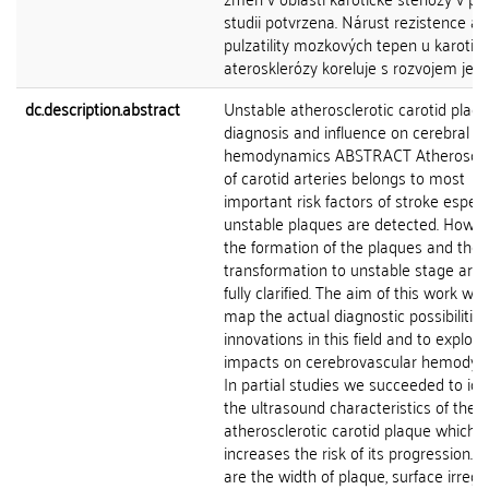
studii potvrzena. Nárust rezistence a
pulzatility mozkových tepen u karotic
aterosklerózy koreluje s rozvojem jejich
dc.description.abstract
Unstable atherosclerotic carotid plaq
diagnosis and influence on cerebral
hemodynamics ABSTRACT Atheroscle
of carotid arteries belongs to most
important risk factors of stroke especia
unstable plaques are detected. Howev
the formation of the plaques and their
transformation to unstable stage are 
fully clarified. The aim of this work wa
map the actual diagnostic possibilities
innovations in this field and to explore
impacts on cerebrovascular hemodyn
In partial studies we succeeded to ide
the ultrasound characteristics of the
atherosclerotic carotid plaque which
increases the risk of its progression. 
are the width of plaque, surface irregul