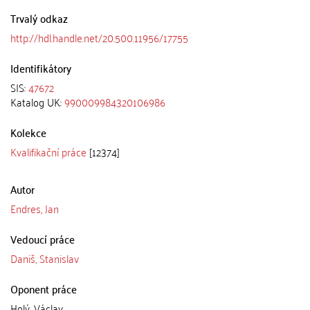
Trvalý odkaz
http://hdl.handle.net/20.500.11956/17755
Identifikátory
SIS:
47672
Katalog UK:
990009984320106986
Kolekce
Kvalifikační práce
[12374]
Autor
Endres, Jan
Vedoucí práce
Daniš, Stanislav
Oponent práce
Holý, Václav