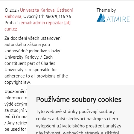
© 2025
Univerzita Karlova
,
Ústřední
Theme by
knihovna
, Ovocný trh 560/5, 116 36
Praha 1;
email: admin-repozitar [at]
cuni.cz
Za dodržení všech ustanovení
autorského zákona jsou
zodpovědné jednotlivé složky
Univerzity Karlovy. / Each
constituent part of Charles
University is responsible for
adherence to all provisions of the
copyright law.
Upozornění / Notice:
Získané
Používáme soubory cookies
informace nemohou být použity k
výdělečným účelům nebo vydávány
za studijní, vědeckou nebo jinou
Tyto webové stránky používají soubory
tvůrčí činnost jiné osoby než autora.
cookies a další sledovací nástroje s cílem
/ Any retrieved information shall not
vylepšení uživatelského prostředí, analýzy
be used for any commercial
návštěvnosti webových stránek a zjištění