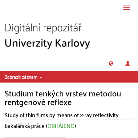
Přeskočit na obsah
Přepn
navig
Zobrazit záznam
Studium tenkých vrstev metodou
rentgenové reflexe
Study of thin films by means of x-ray reflectivity
bakalářská práce (
OBHÁJENO
)