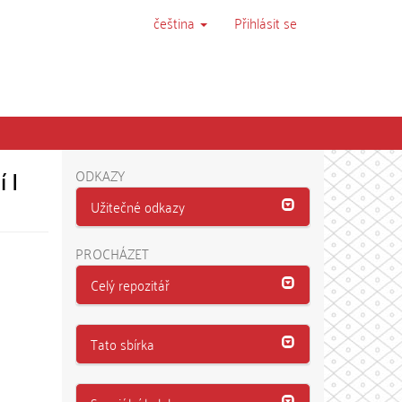
čeština
Přihlásit se
 I
ODKAZY
Užitečné odkazy
PROCHÁZET
Celý repozitář
Tato sbírka