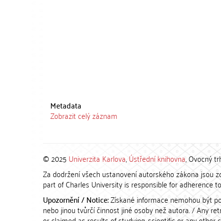
Metadata
Zobrazit celý záznam
© 2025
Univerzita Karlova
,
Ústřední knihovna
, Ovocný tr
Za dodržení všech ustanovení autorského zákona jsou zod
part of Charles University is responsible for adherence to 
Upozornění / Notice:
Získané informace nemohou být po
nebo jinou tvůrčí činnost jiné osoby než autora. / Any r
or claimed as results of studying, scientific or any other 