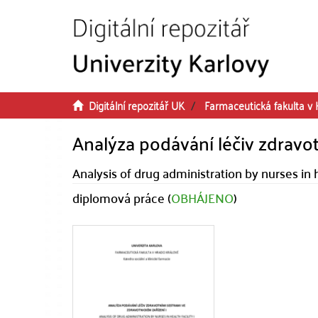
Přeskočit na obsah
Digitální repozitář UK
Farmaceutická fakulta v 
Analýza podávání léčiv zdravot
Analysis of drug administration by nurses in he
diplomová práce (
OBHÁJENO
)