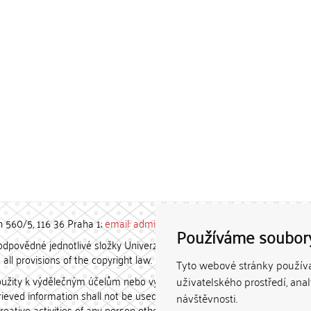
h 560/5, 116 36 Praha 1;
email: admin-repozitar [at] cuni.cz
Používáme soubor
povědné jednotlivé složky Univerzity Karlovy. / Each constituent
all provisions of the copyright law.
Tyto webové stránky používaj
užity k výdělečným účelům nebo vydávány za studijní, vědeckou
uživatelského prostředí, ana
etrieved information shall not be used for any commercial purposes
návštěvnosti.
creative activities of any person other than the author.