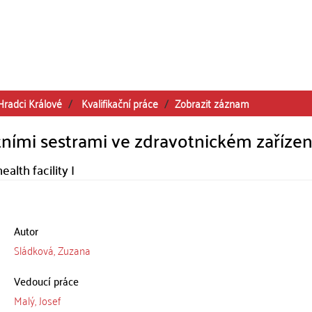
Hradci Králové
Kvalifikační práce
Zobrazit záznam
ními sestrami ve zdravotnickém zařízení
alth facility I
Autor
Sládková, Zuzana
Vedoucí práce
Malý, Josef