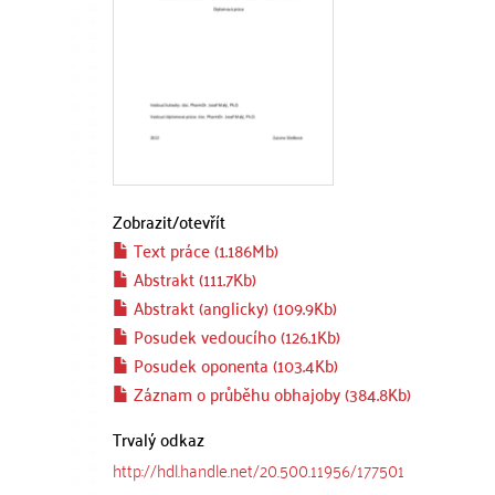
Zobrazit/
otevřít
Text práce (1.186Mb)
Abstrakt (111.7Kb)
Abstrakt (anglicky) (109.9Kb)
Posudek vedoucího (126.1Kb)
Posudek oponenta (103.4Kb)
Záznam o průběhu obhajoby (384.8Kb)
Trvalý odkaz
http://hdl.handle.net/20.500.11956/177501