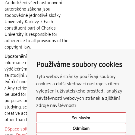
Za dodržení všech ustanovení
autorského zákona jsou
zodpovědné jednotlivé složky
Univerzity Karlovy. / Each
constituent part of Charles
University is responsible for
adherence to all provisions of the
copyright law.
Upozornění / Notice:
Získané
Používáme soubory cookies
informace nemohou být použity k
výdělečným účelům nebo vydávány
za studijní, vědeckou nebo jinou
Tyto webové stránky používají soubory
tvůrčí činnost jiné osoby než autora.
cookies a další sledovací nástroje s cílem
/ Any retrieved information shall not
vylepšení uživatelského prostředí, analýzy
be used for any commercial
návštěvnosti webových stránek a zjištění
purposes or claimed as results of
zdroje návštěvnosti.
studying, scientific or any other
creative activities of any person
Souhlasím
other than the author.
DSpace software
copyright © 2002-
Odmítám
2015
DuraSpace