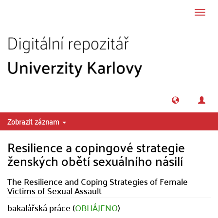
Přeskočit na obsah
Přepn
navig
Zobrazit záznam
Resilience a copingové strategie
ženských obětí sexuálního násilí
The Resilience and Coping Strategies of Female
Victims of Sexual Assault
bakalářská práce (
OBHÁJENO
)