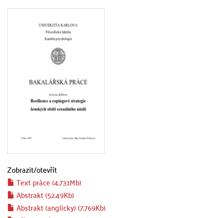
Zobrazit/
otevřít
Text práce (4.731Mb)
Abstrakt (52.49Kb)
Abstrakt (anglicky) (7.769Kb)