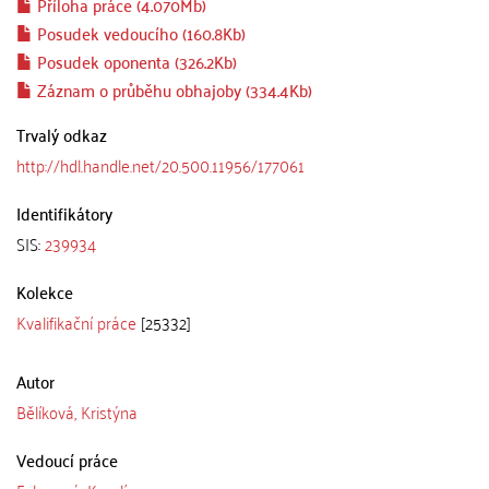
Příloha práce (4.070Mb)
Posudek vedoucího (160.8Kb)
Posudek oponenta (326.2Kb)
Záznam o průběhu obhajoby (334.4Kb)
Trvalý odkaz
http://hdl.handle.net/20.500.11956/177061
Identifikátory
SIS:
239934
Kolekce
Kvalifikační práce
[25332]
Autor
Bělíková, Kristýna
Vedoucí práce