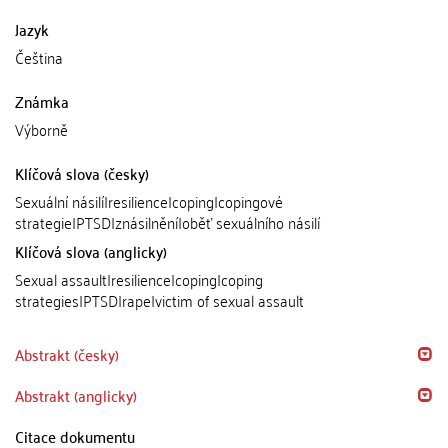
Jazyk
Čeština
Známka
Výborně
Klíčová slova (česky)
Sexuální násilí|resilience|coping|copingové
strategie|PTSD|znásilnění|oběť sexuálního násilí
Klíčová slova (anglicky)
Sexual assault|resilience|coping|coping
strategies|PTSD|rape|victim of sexual assault
Abstrakt (česky)
Abstrakt (anglicky)
Citace dokumentu