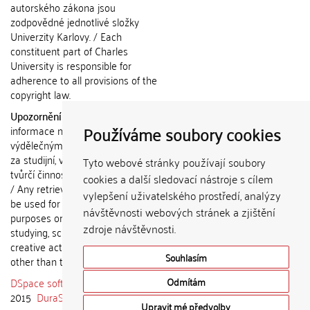
autorského zákona jsou
zodpovědné jednotlivé složky
Univerzity Karlovy. / Each
constituent part of Charles
University is responsible for
adherence to all provisions of the
copyright law.
Upozornění / Notice:
Získané
Používáme soubory cookies
informace nemohou být použity k
výdělečným účelům nebo vydávány
za studijní, vědeckou nebo jinou
Tyto webové stránky používají soubory
tvůrčí činnost jiné osoby než autora.
cookies a další sledovací nástroje s cílem
/ Any retrieved information shall not
vylepšení uživatelského prostředí, analýzy
be used for any commercial
návštěvnosti webových stránek a zjištění
purposes or claimed as results of
zdroje návštěvnosti.
studying, scientific or any other
creative activities of any person
Souhlasím
other than the author.
DSpace software
copyright © 2002-
Odmítám
2015
DuraSpace
Upravit mé předvolby