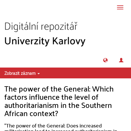
Přeskočit na obsah
Přepn
navig
Zobrazit záznam
The power of the General: Which
factors influence the level of
authoritarianism in the Southern
African context?
"The power of the General: Does increased
militarisation lead to increased authoritarianism in