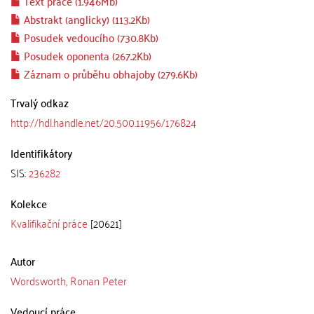
Text práce (1.946Mb)
Abstrakt (anglicky) (113.2Kb)
Posudek vedoucího (730.8Kb)
Posudek oponenta (267.2Kb)
Záznam o průběhu obhajoby (279.6Kb)
Trvalý odkaz
http://hdl.handle.net/20.500.11956/176824
Identifikátory
SIS:
236282
Kolekce
Kvalifikační práce
[20621]
Autor
Wordsworth, Ronan Peter
Vedoucí práce