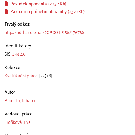
Posudek oponenta (203.4Kb)
Záznam o průběhu obhajoby (232.2Kb)
Trvalý odkaz
http://hdl.handle.net/20.500.11956/176768
Identifikátory
SIS:
243110
Kolekce
Kvalifikační práce
[22318]
Autor
Brodská, Johana
Vedoucí práce
Froňková, Eva