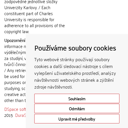
zodpovědné jednotlivé složky
Univerzity Karlovy. / Each
constituent part of Charles
University is responsible for
adherence to all provisions of the
copyright law.
Upozornění / Notice:
Získané
Používáme soubory cookies
informace nemohou být použity k
výdělečným účelům nebo vydávány
za studijní, vědeckou nebo jinou
Tyto webové stránky používají soubory
tvůrčí činnost jiné osoby než autora.
cookies a další sledovací nástroje s cílem
/ Any retrieved information shall not
vylepšení uživatelského prostředí, analýzy
be used for any commercial
návštěvnosti webových stránek a zjištění
purposes or claimed as results of
zdroje návštěvnosti.
studying, scientific or any other
creative activities of any person
Souhlasím
other than the author.
DSpace software
copyright © 2002-
Odmítám
2015
DuraSpace
Upravit mé předvolby