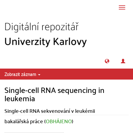
Přeskočit na obsah
Přepn
navig
Zobrazit záznam
Single-cell RNA sequencing in
leukemia
Single-cell RNA sekvenování v leukémii
bakalářská práce (
OBHÁJENO
)