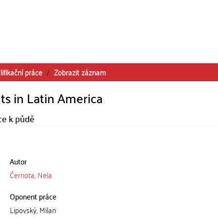
lifikační práce
Zobrazit záznam
ts in Latin America
ce k půdě
Autor
Černota, Nela
Oponent práce
Lipovský, Milan