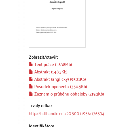
Zobrazit/
otevřít
Text práce (1.638Mb)
Abstrakt (148.3Kb)
Abstrakt (anglicky) (93.21Kb)
Posudek oponenta (350.5Kb)
Záznam o průběhu obhajoby (219.2Kb)
Trvalý odkaz
http://hdl.handle.net/20.500.11956/176534
Identifikátory