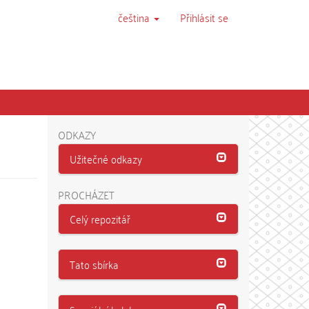
čeština
Přihlásit se
ODKAZY
Užitečné odkazy
PROCHÁZET
Celý repozitář
Tato sbírka