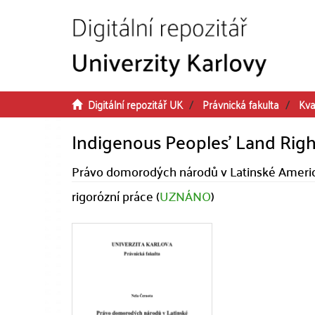
Přeskočit na obsah
Digitální repozitář UK
Právnická fakulta
Kva
Indigenous Peoples' Land Righ
Právo domorodých národů v Latinské Ameri
rigorózní práce (
UZNÁNO
)