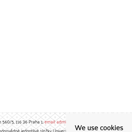
h 560/5, 116 36 Praha 1;
email: admin-repozitar [at] cuni.cz
We use cookies
povědné jednotlivé složky Univerzity Karlovy. / Each constituent