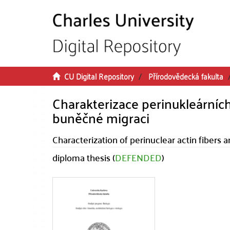
Skip to main content
CU Digital Repository
Přírodovědecká fakulta
Charakterizace perinukleárních
buněčné migraci
Characterization of perinuclear actin fibers an
diploma thesis (
DEFENDED
)