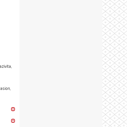
zivita,
vasion,