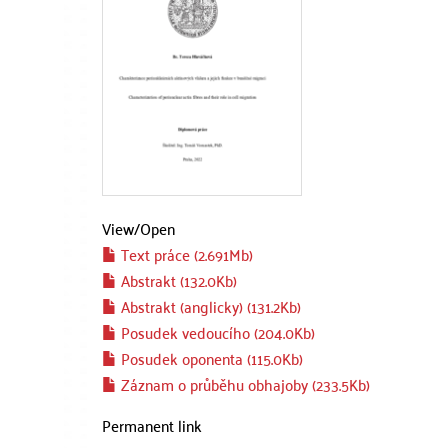
View/
Open
Text práce (2.691Mb)
Abstrakt (132.0Kb)
Abstrakt (anglicky) (131.2Kb)
Posudek vedoucího (204.0Kb)
Posudek oponenta (115.0Kb)
Záznam o průběhu obhajoby (233.5Kb)
Permanent link