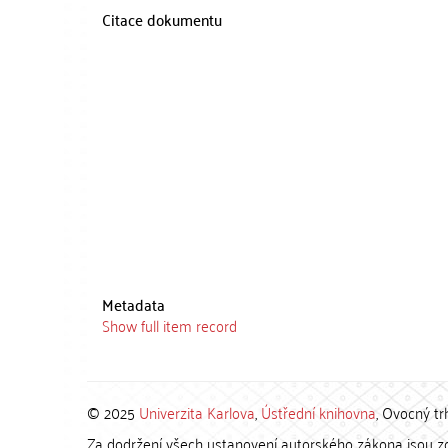
Citace dokumentu
Metadata
Show full item record
© 2025
Univerzita Karlova
,
Ústřední knihovna
, Ovocný tr
Za dodržení všech ustanovení autorského zákona jsou zod