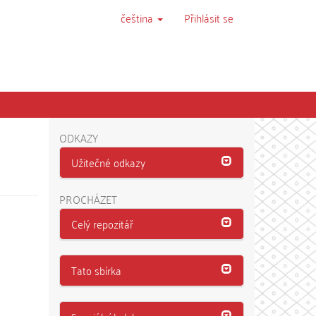
čeština
Přihlásit se
ODKAZY
Užitečné odkazy
PROCHÁZET
Celý repozitář
Tato sbírka