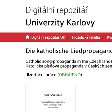
Přeskočit na obsah
Digitální repozitář UK
Filozofická fakulta
Kva
Die katholische Liedpropagan
Catholic song-propaganda in the Czech land
Katolická písňová propaganda v Českých ze
dizertační práce (
OBHÁJENO
)