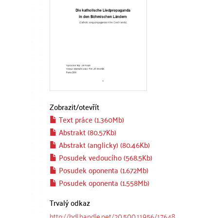
Zobrazit/
otevřít
Text práce (1.360Mb)
Abstrakt (80.57Kb)
Abstrakt (anglicky) (80.46Kb)
Posudek vedoucího (568.5Kb)
Posudek oponenta (1.672Mb)
Posudek oponenta (1.558Mb)
Trvalý odkaz
http://hdl.handle.net/20.500.11956/17648