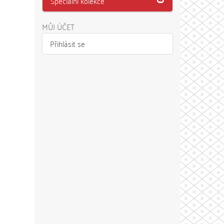
Speciální kolekce
MŮJ ÚČET
Přihlásit se