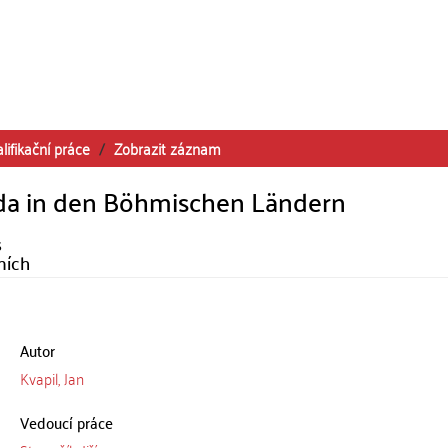
lifikační práce
Zobrazit záznam
da in den Böhmischen Ländern
s
mích
Autor
Kvapil, Jan
Vedoucí práce