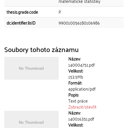
matematické statistiky
thesis.grade.code
P
dc.identifier.lisID
990010056180106986
Soubory tohoto záznamu
Název:
140004751.pdf
Velikost:
153.5Mb
Formát:
application/pdf
Popis:
Text práce
Zobrazit/
otevřít
Název:
140016351.pdf
Velikost: