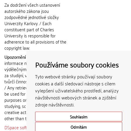
Za dodržení všech ustanovení
autorského zákona jsou
zodpovědné jednotlivé složky
Univerzity Karlovy. / Each
constituent part of Charles
University is responsible for
adherence to all provisions of the
copyright law.
Upozornění / Notice:
Získané
Používáme soubory cookies
informace nemohou být použity k
výdělečným účelům nebo vydávány
za studijní, vědeckou nebo jinou
Tyto webové stránky používají soubory
tvůrčí činnost jiné osoby než autora.
cookies a další sledovací nástroje s cílem
/ Any retrieved information shall not
vylepšení uživatelského prostředí, analýzy
be used for any commercial
návštěvnosti webových stránek a zjištění
purposes or claimed as results of
zdroje návštěvnosti.
studying, scientific or any other
creative activities of any person
Souhlasím
other than the author.
DSpace software
copyright © 2002-
Odmítám