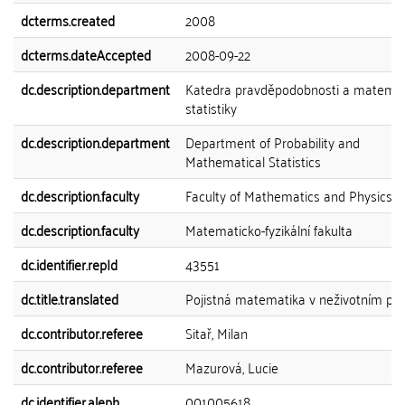
dcterms.created
2008
dcterms.dateAccepted
2008-09-22
dc.description.department
Katedra pravděpodobnosti a matemat
statistiky
dc.description.department
Department of Probability and
Mathematical Statistics
dc.description.faculty
Faculty of Mathematics and Physics
dc.description.faculty
Matematicko-fyzikální fakulta
dc.identifier.repId
43551
dc.title.translated
Pojistná matematika v neživotním poji
dc.contributor.referee
Sitař, Milan
dc.contributor.referee
Mazurová, Lucie
dc.identifier.aleph
001005618