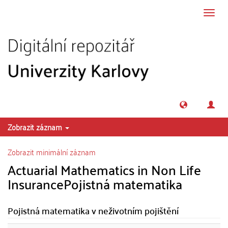
Přeskočit na obsah
Přepn
navig
Zobrazit záznam
Zobrazit minimální záznam
Actuarial Mathematics in Non Life
InsurancePojistná matematika
Pojistná matematika v neživotním pojištění