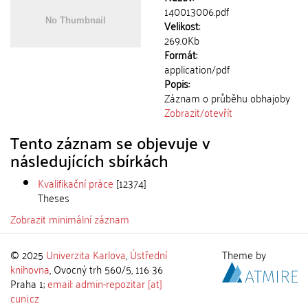
140013006.pdf
Velikost:
269.0Kb
Formát:
application/pdf
Popis:
Záznam o průběhu obhajoby
Zobrazit/
otevřít
Tento záznam se objevuje v
následujících sbírkách
Kvalifikační práce
[12374]
Theses
Zobrazit minimální záznam
© 2025
Univerzita Karlova
,
Ústřední
Theme by
knihovna
, Ovocný trh 560/5, 116 36
Praha 1;
email: admin-repozitar [at]
cuni.cz