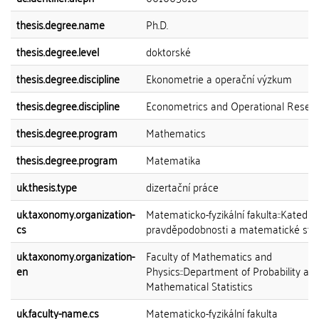
thesis.degree.name
Ph.D.
thesis.degree.level
doktorské
thesis.degree.discipline
Ekonometrie a operační výzkum
thesis.degree.discipline
Econometrics and Operational Resea
thesis.degree.program
Mathematics
thesis.degree.program
Matematika
uk.thesis.type
dizertační práce
uk.taxonomy.organization-
Matematicko-fyzikální fakulta::Katedra
cs
pravděpodobnosti a matematické stat
uk.taxonomy.organization-
Faculty of Mathematics and
en
Physics::Department of Probability an
Mathematical Statistics
uk.faculty-name.cs
Matematicko-fyzikální fakulta