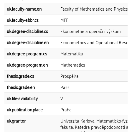
uk.faculty-name.en
Faculty of Mathematics and Physics
uk.faculty-abbr.cs
MFF
uk.degree-discipline.cs
Ekonometrie a operační výzkum
uk.degree-discipline.en
Econometrics and Operational Resea
uk.degree-program.cs
Matematika
uk.degree-program.en
Mathematics
thesis.grade.cs
Prospěl/a
thesis.grade.en
Pass
uk.file-availability
V
uk.publication.place
Praha
uk.grantor
Univerzita Karlova, Matematicko-fyziká
fakulta, Katedra pravděpodobnosti a