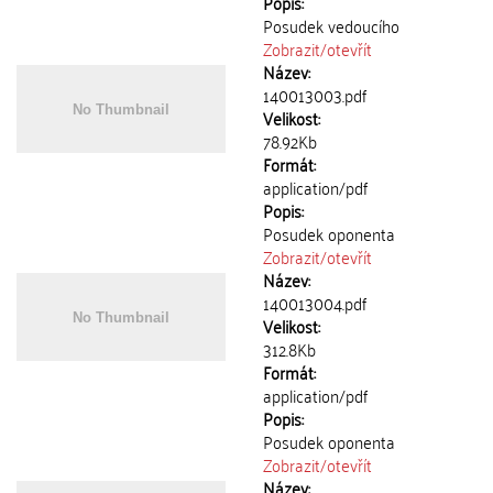
Popis:
Posudek vedoucího
Zobrazit/
otevřít
Název:
140013003.pdf
Velikost:
78.92Kb
Formát:
application/pdf
Popis:
Posudek oponenta
Zobrazit/
otevřít
Název:
140013004.pdf
Velikost:
312.8Kb
Formát:
application/pdf
Popis:
Posudek oponenta
Zobrazit/
otevřít
Název: