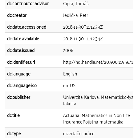
dc.contributor.advisor
Cipra, Tomáš
dc.creator
Jedlička, Petr
dc.date.accessioned
2018-11-30T11:12:34Z
dc.date.available
2018-11-30T11:12:34Z
dc.date.issued
2008
dc.identifier.uri
http://hdl.handle.net/20.500.11956/17
dc.language
English
dc.language.iso
en_US
dc.publisher
Univerzita Karlova, Matematicko-fyziká
fakulta
dc.title
Actuarial Mathematics in Non Life
InsurancePojistná matematika
dc.type
dizertační práce