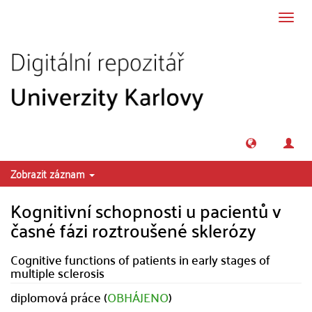
Přeskočit na obsah
Přepn
navig
Zobrazit záznam
Kognitivní schopnosti u pacientů v
časné fázi roztroušené sklerózy
Cognitive functions of patients in early stages of
multiple sclerosis
diplomová práce (
OBHÁJENO
)