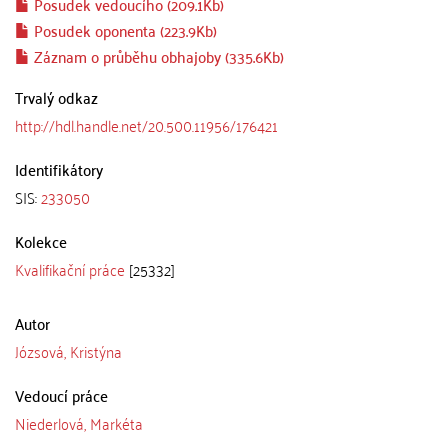
Posudek vedoucího (209.1Kb)
Posudek oponenta (223.9Kb)
Záznam o průběhu obhajoby (335.6Kb)
Trvalý odkaz
http://hdl.handle.net/20.500.11956/176421
Identifikátory
SIS:
233050
Kolekce
Kvalifikační práce
[25332]
Autor
Józsová, Kristýna
Vedoucí práce
Niederlová, Markéta