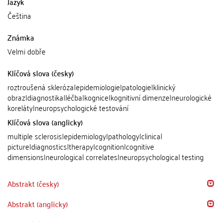
Jazyk
Čeština
Známka
Velmi dobře
Klíčová slova (česky)
roztroušená skleróza|epidemiologie|patologie|klinický
obraz|diagnostika|léčba|kognice|kognitivní dimenze|neurologické
koreláty|neuropsychologické testování
Klíčová slova (anglicky)
multiple sclerosis|epidemiology|pathology|clinical
picture|diagnostics|therapy|cognition|cognitive
dimensions|neurological correlates|neuropsychological testing
Abstrakt (česky)
Abstrakt (anglicky)