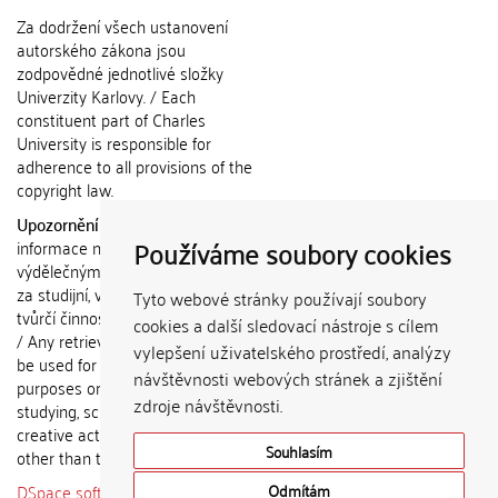
Za dodržení všech ustanovení
autorského zákona jsou
zodpovědné jednotlivé složky
Univerzity Karlovy. / Each
constituent part of Charles
University is responsible for
adherence to all provisions of the
copyright law.
Upozornění / Notice:
Získané
Používáme soubory cookies
informace nemohou být použity k
výdělečným účelům nebo vydávány
za studijní, vědeckou nebo jinou
Tyto webové stránky používají soubory
tvůrčí činnost jiné osoby než autora.
cookies a další sledovací nástroje s cílem
/ Any retrieved information shall not
vylepšení uživatelského prostředí, analýzy
be used for any commercial
návštěvnosti webových stránek a zjištění
purposes or claimed as results of
zdroje návštěvnosti.
studying, scientific or any other
creative activities of any person
Souhlasím
other than the author.
DSpace software
copyright © 2002-
Odmítám