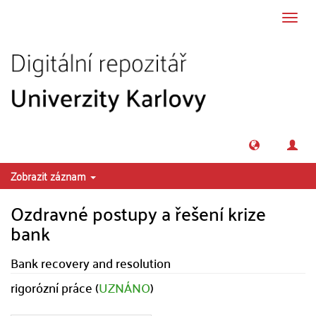
Přeskočit na obsah
Přepn
navig
Zobrazit záznam
Ozdravné postupy a řešení krize
bank
Bank recovery and resolution
rigorózní práce (
UZNÁNO
)