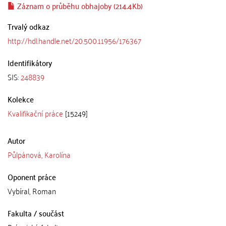
Záznam o průběhu obhajoby (214.4Kb)
Trvalý odkaz
http://hdl.handle.net/20.500.11956/176367
Identifikátory
SIS:
248839
Kolekce
Kvalifikační práce
[15249]
Autor
Půlpánová, Karolína
Oponent práce
Vybíral, Roman
Fakulta / součást