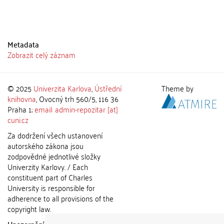
Metadata
Zobrazit celý záznam
© 2025
Univerzita Karlova
,
Ústřední
Theme by
knihovna
, Ovocný trh 560/5, 116 36
Praha 1;
email: admin-repozitar [at]
cuni.cz
Za dodržení všech ustanovení
autorského zákona jsou
zodpovědné jednotlivé složky
Univerzity Karlovy. / Each
constituent part of Charles
University is responsible for
adherence to all provisions of the
copyright law.