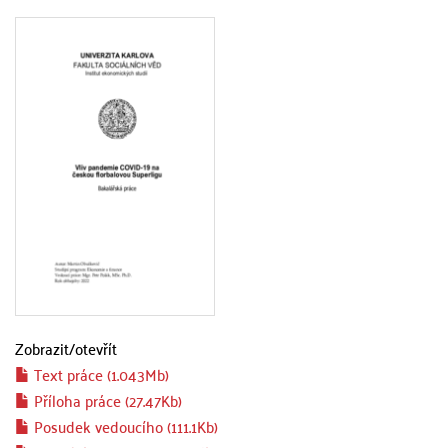
Zobrazit/
otevřít
Text práce (1.043Mb)
Příloha práce (27.47Kb)
Posudek vedoucího (111.1Kb)