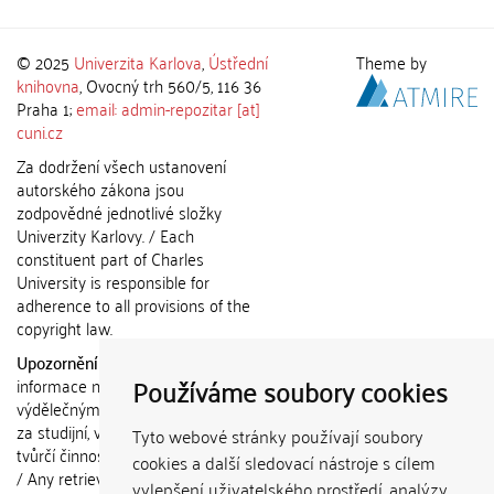
© 2025
Univerzita Karlova
,
Ústřední
Theme by
knihovna
, Ovocný trh 560/5, 116 36
Praha 1;
email: admin-repozitar [at]
cuni.cz
Za dodržení všech ustanovení
autorského zákona jsou
zodpovědné jednotlivé složky
Univerzity Karlovy. / Each
constituent part of Charles
University is responsible for
adherence to all provisions of the
copyright law.
Upozornění / Notice:
Získané
Používáme soubory cookies
informace nemohou být použity k
výdělečným účelům nebo vydávány
za studijní, vědeckou nebo jinou
Tyto webové stránky používají soubory
tvůrčí činnost jiné osoby než autora.
cookies a další sledovací nástroje s cílem
/ Any retrieved information shall not
vylepšení uživatelského prostředí, analýzy