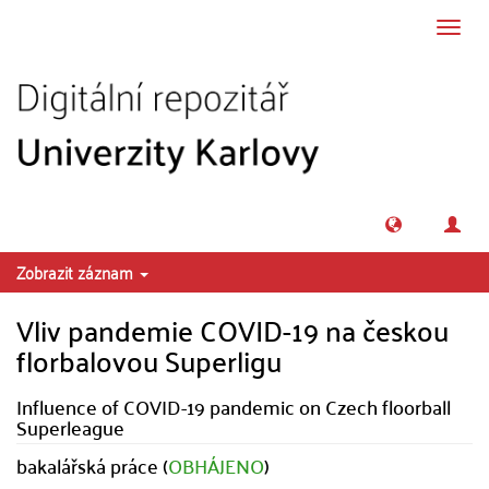
Přeskočit na obsah
Přepn
navig
Zobrazit záznam
Vliv pandemie COVID-19 na českou
florbalovou Superligu
Influence of COVID-19 pandemic on Czech floorball
Superleague
bakalářská práce (
OBHÁJENO
)