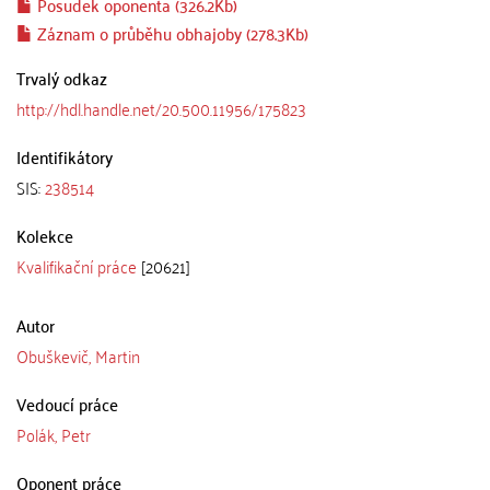
Posudek oponenta (326.2Kb)
Záznam o průběhu obhajoby (278.3Kb)
Trvalý odkaz
http://hdl.handle.net/20.500.11956/175823
Identifikátory
SIS:
238514
Kolekce
Kvalifikační práce
[20621]
Autor
Obuškevič, Martin
Vedoucí práce
Polák, Petr
Oponent práce