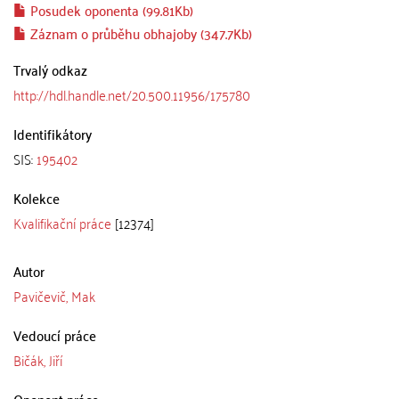
Posudek oponenta (99.81Kb)
Záznam o průběhu obhajoby (347.7Kb)
Trvalý odkaz
http://hdl.handle.net/20.500.11956/175780
Identifikátory
SIS:
195402
Kolekce
Kvalifikační práce
[12374]
Autor
Pavičevič, Mak
Vedoucí práce
Bičák, Jiří