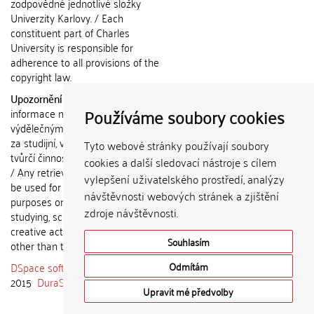
zodpovědné jednotlivé složky
Univerzity Karlovy. / Each
constituent part of Charles
University is responsible for
adherence to all provisions of the
copyright law.
Upozornění / Notice:
Získané
Používáme soubory cookies
informace nemohou být použity k
výdělečným účelům nebo vydávány
za studijní, vědeckou nebo jinou
Tyto webové stránky používají soubory
tvůrčí činnost jiné osoby než autora.
cookies a další sledovací nástroje s cílem
/ Any retrieved information shall not
vylepšení uživatelského prostředí, analýzy
be used for any commercial
návštěvnosti webových stránek a zjištění
purposes or claimed as results of
zdroje návštěvnosti.
studying, scientific or any other
creative activities of any person
Souhlasím
other than the author.
DSpace software
copyright © 2002-
Odmítám
2015
DuraSpace
Upravit mé předvolby