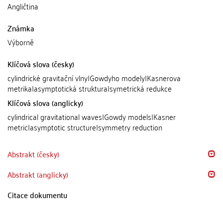
Angličtina
Známka
Výborně
Klíčová slova (česky)
cylindrické gravitační vlny|Gowdyho modely|Kasnerova
metrika|asymptotická struktura|symetrická redukce
Klíčová slova (anglicky)
cylindrical gravitational waves|Gowdy models|Kasner
metric|asymptotic structure|symmetry reduction
Abstrakt (česky)
Abstrakt (anglicky)
Citace dokumentu