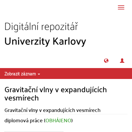
Přeskočit na obsah
Přepn
navig
Zobrazit záznam
Gravitační vlny v expandujících
vesmírech
Gravitační vlny v expandujících vesmírech
diplomová práce (
OBHÁJENO
)