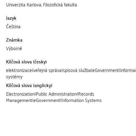
Univerzita Karlova, Filozofická fakulta
Jazyk
Čeština
Známka
Výborně
Klíčová slova (česky)
elektronizace|veřejná správa|spisová služba|eGovernment|informa
systémy
Klíčová slova (anglicky)
Electronization|Public Administration|Records
Management|eGovernment|Information Systems