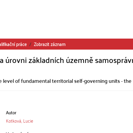
lifikační práce
Zobrazit záznam
 na úrovni základních územně samosprá
e level of fundamental territorial self-governing units - th
Autor
Kotková, Lucie