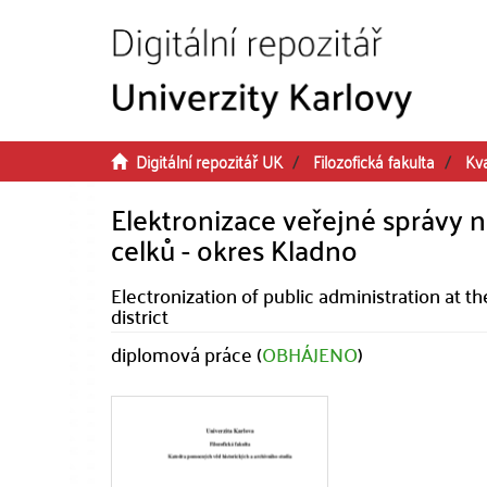
Přeskočit na obsah
Digitální repozitář UK
Filozofická fakulta
Kva
Elektronizace veřejné správy
celků - okres Kladno
Electronization of public administration at th
district
diplomová práce (
OBHÁJENO
)