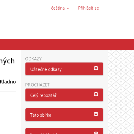
čeština
Přihlásit se
vných
ODKAZY
Užitečné odkazy
e Kladno
PROCHÁZET
Celý repozitář
Tato sbírka