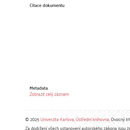
Citace dokumentu
Metadata
Zobrazit celý záznam
© 2025
Univerzita Karlova
,
Ústřední knihovna
, Ovocný tr
Za dodržení všech ustanovení autorského zákona jsou zod