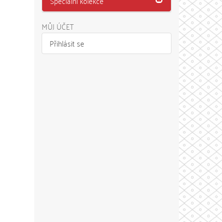
Speciální kolekce
MŮJ ÚČET
Přihlásit se