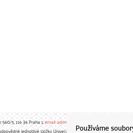
h 560/5, 116 36 Praha 1;
email: admin-repozitar [at] cuni.cz
Používáme soubor
povědné jednotlivé složky Univerzity Karlovy. / Each constituent