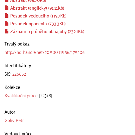
Abstrakt (anglicky) (91.11Kb)
Posudek vedoucího (119.7Kb)
Posudek oponenta (733.3Kb)
Záznam o průběhu obhajoby (232.1Kb)
Trvalý odkaz
http://hdl.handle.net/20.500.11956/175206
Identifikátory
SIS:
226662
Kolekce
Kvalifikační práce
[22318]
Autor
Golis, Petr
Vedoucí práce