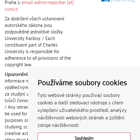
Praha 1;
email: admin-repozitar [at]
cuni.cz
Za dodržení všech ustanovení
autorského zákona jsou
zodpovědné jednotlivé složky
Univerzity Karlovy. / Each
constituent part of Charles
University is responsible for
adherence to all provisions of the
copyright law.
Upozornění / Notice:
Získané
Používáme soubory cookies
informace nemohou být použity k
výdělečným účelům nebo vydávány
za studijní, vědeckou nebo jinou
Tyto webové stránky používají soubory
tvůrčí činnost jiné osoby než autora.
cookies a další sledovací nástroje s cílem
/ Any retrieved information shall not
vylepšení uživatelského prostředí, analýzy
be used for any commercial
návštěvnosti webových stránek a zjištění
purposes or claimed as results of
zdroje návštěvnosti.
studying, scientific or any other
creative activities of any person
Souhlasím
other than the author.