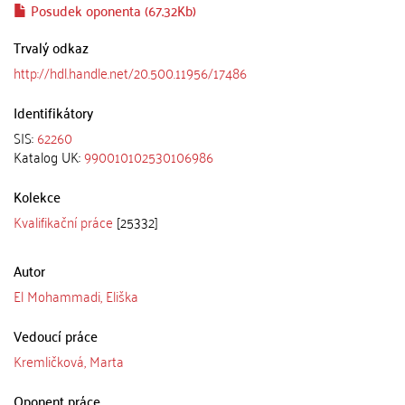
Posudek oponenta (67.32Kb)
Trvalý odkaz
http://hdl.handle.net/20.500.11956/17486
Identifikátory
SIS:
62260
Katalog UK:
990010102530106986
Kolekce
Kvalifikační práce
[25332]
Autor
El Mohammadi, Eliška
Vedoucí práce
Kremličková, Marta
Oponent práce