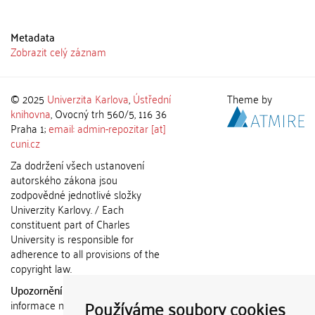
Metadata
Zobrazit celý záznam
© 2025
Univerzita Karlova
,
Ústřední
Theme by
knihovna
, Ovocný trh 560/5, 116 36
Praha 1;
email: admin-repozitar [at]
cuni.cz
Za dodržení všech ustanovení
autorského zákona jsou
zodpovědné jednotlivé složky
Univerzity Karlovy. / Each
constituent part of Charles
University is responsible for
adherence to all provisions of the
copyright law.
Upozornění / Notice:
Získané
Používáme soubory cookies
informace nemohou být použity k