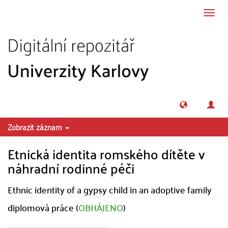
Přeskočit na obsah
Přepn
navig
Zobrazit záznam
Etnická identita romského dítěte v
náhradní rodinné péči
Ethnic identity of a gypsy child in an adoptive family
diplomová práce (
OBHÁJENO
)