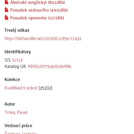
Abstrakt (anglicky) (80.12Kb)
Posudek vedoucího (49.63Kb)
Posudek oponenta (117.5Kb)
Trvalý odkaz
http://hdl.handle.net/20.500.11956/17432
Identifikátory
SIS:
57113
Katalog UK:
990010075450106986
Kolekce
Kvalifikační práce
[25332]
Autor
Trnka, Pavel
Vedoucí práce
Čechura, Jaroslav