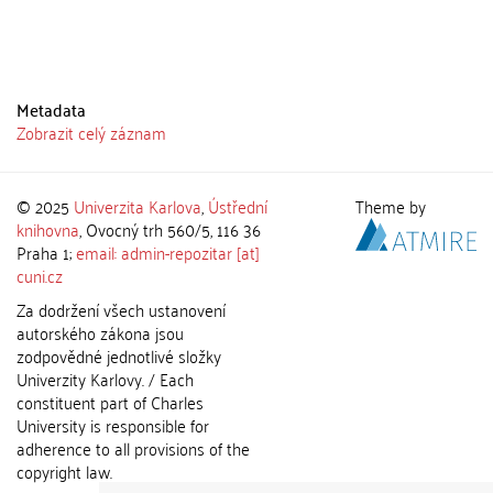
Metadata
Zobrazit celý záznam
© 2025
Univerzita Karlova
,
Ústřední
Theme by
knihovna
, Ovocný trh 560/5, 116 36
Praha 1;
email: admin-repozitar [at]
cuni.cz
Za dodržení všech ustanovení
autorského zákona jsou
zodpovědné jednotlivé složky
Univerzity Karlovy. / Each
constituent part of Charles
University is responsible for
adherence to all provisions of the
copyright law.