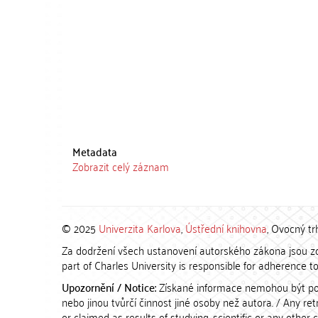
Metadata
Zobrazit celý záznam
© 2025
Univerzita Karlova
,
Ústřední knihovna
, Ovocný tr
Za dodržení všech ustanovení autorského zákona jsou zod
part of Charles University is responsible for adherence to 
Upozornění / Notice:
Získané informace nemohou být po
nebo jinou tvůrčí činnost jiné osoby než autora. / Any r
or claimed as results of studying, scientific or any other 