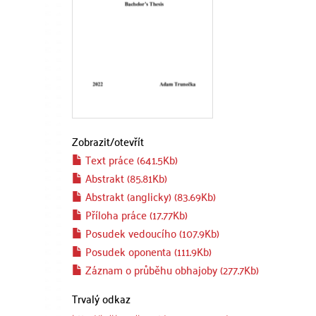
Zobrazit/
otevřít
Text práce (641.5Kb)
Abstrakt (85.81Kb)
Abstrakt (anglicky) (83.69Kb)
Příloha práce (17.77Kb)
Posudek vedoucího (107.9Kb)
Posudek oponenta (111.9Kb)
Záznam o průběhu obhajoby (277.7Kb)
Trvalý odkaz