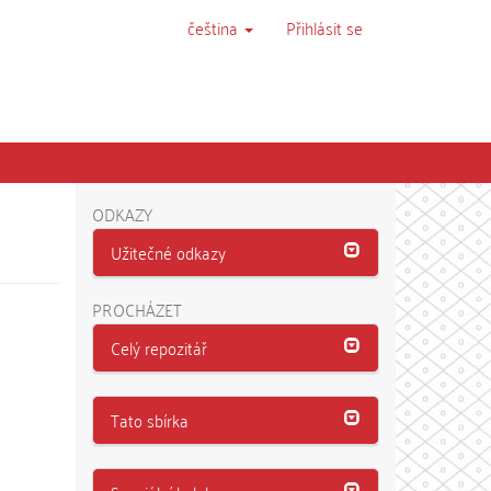
čeština
Přihlásit se
ODKAZY
Užitečné odkazy
PROCHÁZET
Celý repozitář
Tato sbírka