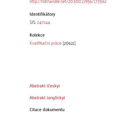
http://hdl.handle.net/20.500.11956/173562
Identifikátory
SIS:
247144
Kolekce
Kvalifikační práce
[20621]
Abstrakt (česky)
Abstrakt (anglicky)
Citace dokumentu