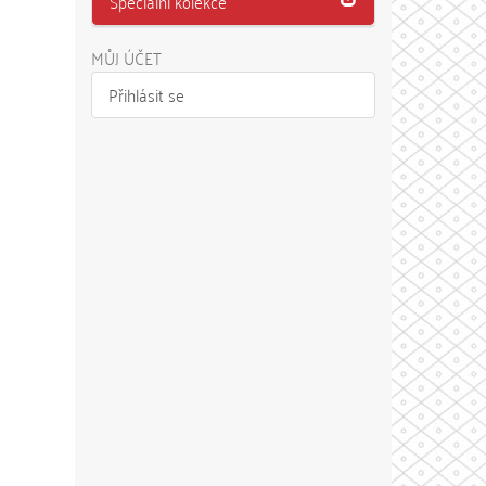
Speciální kolekce
MŮJ ÚČET
Přihlásit se