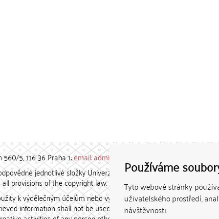
h 560/5, 116 36 Praha 1;
email: admin-repozitar [at] cuni.cz
Používáme soubor
povědné jednotlivé složky Univerzity Karlovy. / Each constituent
all provisions of the copyright law.
Tyto webové stránky používaj
užity k výdělečným účelům nebo vydávány za studijní, vědeckou
uživatelského prostředí, ana
etrieved information shall not be used for any commercial purposes
návštěvnosti.
creative activities of any person other than the author.