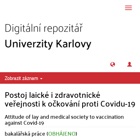
Přeskočit na obsah
Přepn
navig
Zobrazit záznam
Postoj laické i zdravotnické
veřejnosti k očkování proti Covidu-19
Attitude of lay and medical society to vaccination
against Covid-19
bakalářská práce (
OBHÁJENO
)