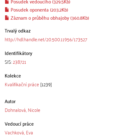
Posudek vedoucího (329.5Kb)
Posudek oponenta (203.2Kb)
Záznam o průběhu obhajoby (360.8Kb)
Trvalý odkaz
http://hdl.handle.net/20.500.11956/173527
Identifikátory
SIS:
238721
Kolekce
Kvalifikační práce
[1239]
Autor
Dohnalová, Nicole
Vedoucí práce
Vachková, Eva