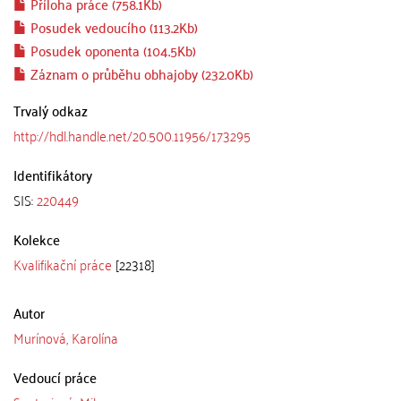
Příloha práce (758.1Kb)
Posudek vedoucího (113.2Kb)
Posudek oponenta (104.5Kb)
Záznam o průběhu obhajoby (232.0Kb)
Trvalý odkaz
http://hdl.handle.net/20.500.11956/173295
Identifikátory
SIS:
220449
Kolekce
Kvalifikační práce
[22318]
Autor
Murínová, Karolína
Vedoucí práce