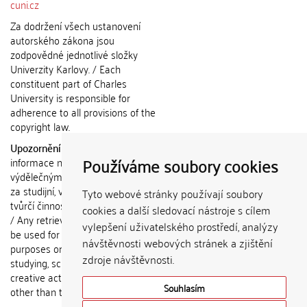
cuni.cz
Za dodržení všech ustanovení
autorského zákona jsou
zodpovědné jednotlivé složky
Univerzity Karlovy. / Each
constituent part of Charles
University is responsible for
adherence to all provisions of the
copyright law.
Upozornění / Notice:
Získané
Používáme soubory cookies
informace nemohou být použity k
výdělečným účelům nebo vydávány
za studijní, vědeckou nebo jinou
Tyto webové stránky používají soubory
tvůrčí činnost jiné osoby než autora.
cookies a další sledovací nástroje s cílem
/ Any retrieved information shall not
vylepšení uživatelského prostředí, analýzy
be used for any commercial
návštěvnosti webových stránek a zjištění
purposes or claimed as results of
zdroje návštěvnosti.
studying, scientific or any other
creative activities of any person
Souhlasím
other than the author.