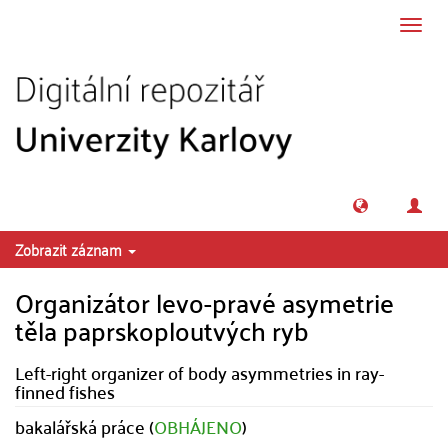
Přeskočit na obsah
Přepn
navig
Zobrazit záznam
Organizátor levo-pravé asymetrie
těla paprskoploutvých ryb
Left-right organizer of body asymmetries in ray-
finned fishes
bakalářská práce (
OBHÁJENO
)