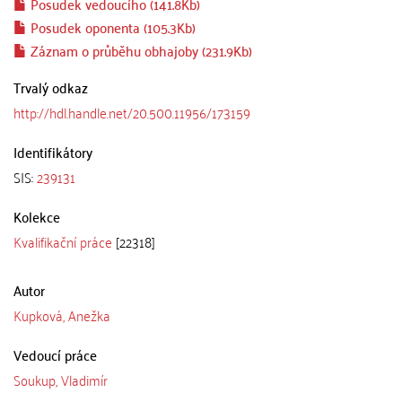
Posudek vedoucího (141.8Kb)
Posudek oponenta (105.3Kb)
Záznam o průběhu obhajoby (231.9Kb)
Trvalý odkaz
http://hdl.handle.net/20.500.11956/173159
Identifikátory
SIS:
239131
Kolekce
Kvalifikační práce
[22318]
Autor
Kupková, Anežka
Vedoucí práce
Soukup, Vladimír