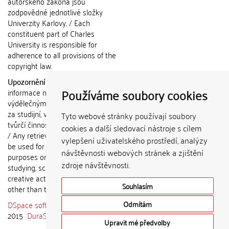
autorského zákona jsou
zodpovědné jednotlivé složky
Univerzity Karlovy. / Each
constituent part of Charles
University is responsible for
adherence to all provisions of the
copyright law.
Upozornění / Notice:
Získané
Používáme soubory cookies
informace nemohou být použity k
výdělečným účelům nebo vydávány
za studijní, vědeckou nebo jinou
Tyto webové stránky používají soubory
tvůrčí činnost jiné osoby než autora.
cookies a další sledovací nástroje s cílem
/ Any retrieved information shall not
vylepšení uživatelského prostředí, analýzy
be used for any commercial
návštěvnosti webových stránek a zjištění
purposes or claimed as results of
zdroje návštěvnosti.
studying, scientific or any other
creative activities of any person
Souhlasím
other than the author.
DSpace software
copyright © 2002-
Odmítám
2015
DuraSpace
Upravit mé předvolby