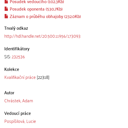
Posudek vedoucího (102.3Kb)
Posudek oponenta (530.7Kb)
Záznam o průběhu obhajoby (232.0Kb)
Trvalý odkaz
http://hdl.handle.net/20.500.11956/173093
Identifikátory
SIS:
232536
Kolekce
Kvalifikační práce
[22318]
Autor
Chrástek, Adam
Vedoucí práce
Pospíšilová, Lucie