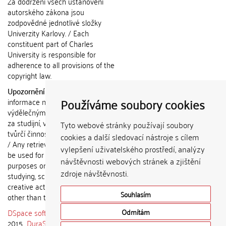
Za dodržení všech ustanovení
autorského zákona jsou
zodpovědné jednotlivé složky
Univerzity Karlovy. / Each
constituent part of Charles
University is responsible for
adherence to all provisions of the
copyright law.
Upozornění / Notice:
Získané
Používáme soubory cookies
informace nemohou být použity k
výdělečným účelům nebo vydávány
za studijní, vědeckou nebo jinou
Tyto webové stránky používají soubory
tvůrčí činnost jiné osoby než autora.
cookies a další sledovací nástroje s cílem
/ Any retrieved information shall not
vylepšení uživatelského prostředí, analýzy
be used for any commercial
návštěvnosti webových stránek a zjištění
purposes or claimed as results of
zdroje návštěvnosti.
studying, scientific or any other
creative activities of any person
Souhlasím
other than the author.
DSpace software
copyright © 2002-
Odmítám
2015
DuraSpace