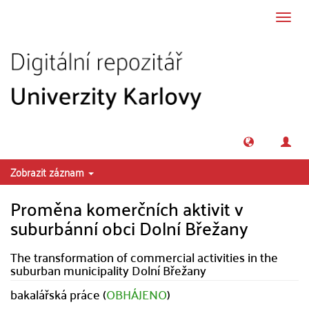
Přeskočit na obsah
Přepn
navig
Zobrazit záznam
Proměna komerčních aktivit v
suburbánní obci Dolní Břežany
The transformation of commercial activities in the
suburban municipality Dolní Břežany
bakalářská práce (
OBHÁJENO
)