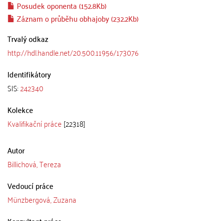
Posudek oponenta (152.8Kb)
Záznam o průběhu obhajoby (232.2Kb)
Trvalý odkaz
http://hdl.handle.net/20.500.11956/173076
Identifikátory
SIS:
242340
Kolekce
Kvalifikační práce
[22318]
Autor
Billichová, Tereza
Vedoucí práce
Münzbergová, Zuzana