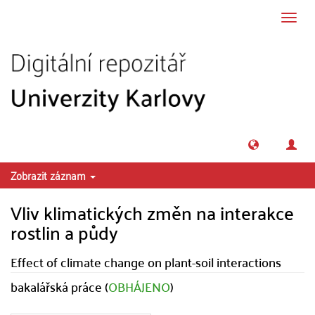
Přeskočit na obsah
Přepn
navig
Zobrazit záznam
Vliv klimatických změn na interakce
rostlin a půdy
Effect of climate change on plant-soil interactions
bakalářská práce (
OBHÁJENO
)