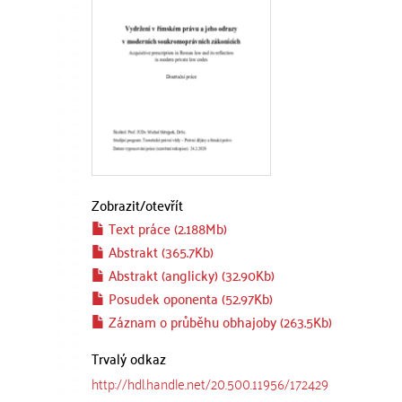
Zobrazit/
otevřít
Text práce (2.188Mb)
Abstrakt (365.7Kb)
Abstrakt (anglicky) (32.90Kb)
Posudek oponenta (52.97Kb)
Záznam o průběhu obhajoby (263.5Kb)
Trvalý odkaz
http://hdl.handle.net/20.500.11956/172429