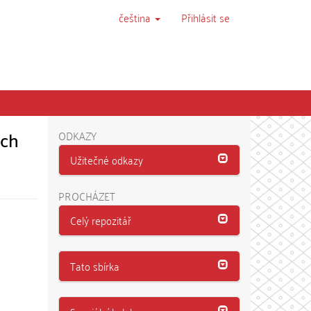
čeština
Přihlásit se
ích
ODKAZY
Užitečné odkazy
PROCHÁZET
Celý repozitář
Tato sbírka