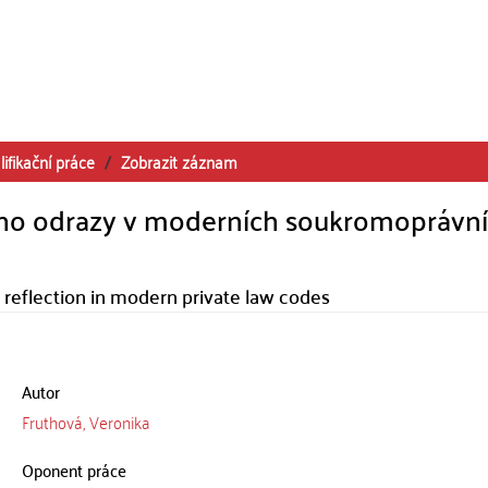
lifikační práce
Zobrazit záznam
eho odrazy v moderních soukromoprávn
s reflection in modern private law codes
Autor
Fruthová, Veronika
Oponent práce