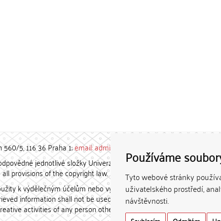
h 560/5, 116 36 Praha 1;
email: admin-repozitar [at] cuni.cz
Používáme soubor
povědné jednotlivé složky Univerzity Karlovy. / Each constituent
all provisions of the copyright law.
Tyto webové stránky používaj
užity k výdělečným účelům nebo vydávány za studijní, vědeckou
uživatelského prostředí, ana
etrieved information shall not be used for any commercial purposes
návštěvnosti.
creative activities of any person other than the author.
Souhlasím
Odmítám
Up