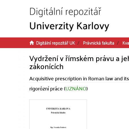
Přeskočit na obsah
Digitální repozitář UK
Právnická fakulta
Kva
Vydržení v římském právu a j
zákonících
Acquisitive prescription in Roman law and it
rigorózní práce (
UZNÁNO
)