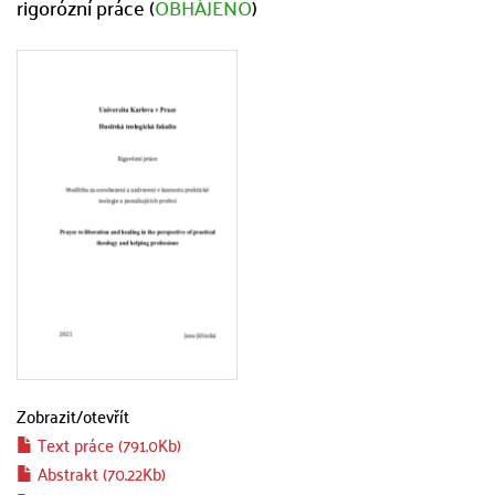
rigorózní práce (
OBHÁJENO
)
Zobrazit/
otevřít
Text práce (791.0Kb)
Abstrakt (70.22Kb)