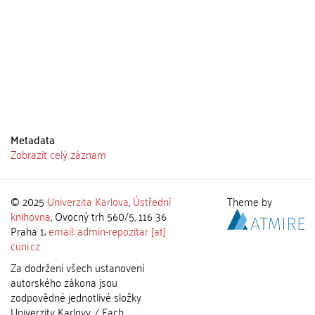
Metadata
Zobrazit celý záznam
© 2025
Univerzita Karlova
,
Ústřední
Theme by
knihovna
, Ovocný trh 560/5, 116 36
Praha 1;
email: admin-repozitar [at]
cuni.cz
Za dodržení všech ustanovení
autorského zákona jsou
zodpovědné jednotlivé složky
Univerzity Karlovy. / Each