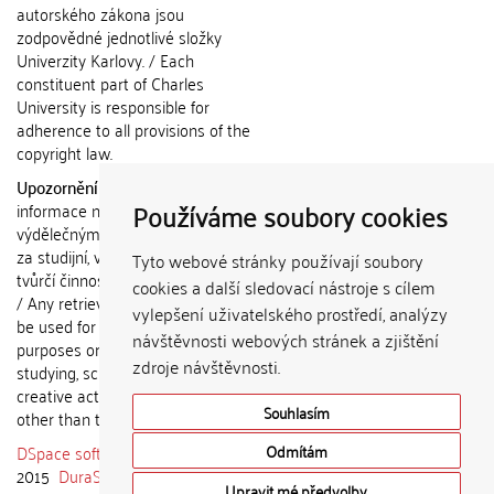
autorského zákona jsou
zodpovědné jednotlivé složky
Univerzity Karlovy. / Each
constituent part of Charles
University is responsible for
adherence to all provisions of the
copyright law.
Upozornění / Notice:
Získané
Používáme soubory cookies
informace nemohou být použity k
výdělečným účelům nebo vydávány
za studijní, vědeckou nebo jinou
Tyto webové stránky používají soubory
tvůrčí činnost jiné osoby než autora.
cookies a další sledovací nástroje s cílem
/ Any retrieved information shall not
vylepšení uživatelského prostředí, analýzy
be used for any commercial
návštěvnosti webových stránek a zjištění
purposes or claimed as results of
zdroje návštěvnosti.
studying, scientific or any other
creative activities of any person
Souhlasím
other than the author.
DSpace software
copyright © 2002-
Odmítám
2015
DuraSpace
Upravit mé předvolby