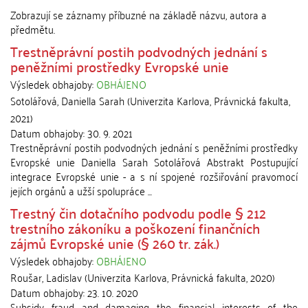
Zobrazují se záznamy příbuzné na základě názvu, autora a
předmětu.
Trestněprávní postih podvodných jednání s
peněžními prostředky Evropské unie
Výsledek obhajoby:
OBHÁJENO
Sotolářová, Daniella Sarah
(
Univerzita Karlova, Právnická fakulta
,
2021
)
Datum obhajoby:
30. 9. 2021
Trestněprávní postih podvodných jednání s peněžními prostředky
Evropské unie Daniella Sarah Sotolářová Abstrakt Postupující
integrace Evropské unie - a s ní spojené rozšiřování pravomocí
jejích orgánů a užší spolupráce ...
Trestný čin dotačního podvodu podle § 212
trestního zákoníku a poškození finančních
zájmů Evropské unie (§ 260 tr. zák.)
Výsledek obhajoby:
OBHÁJENO
Roušar, Ladislav
(
Univerzita Karlova, Právnická fakulta
,
2020
)
Datum obhajoby:
23. 10. 2020
Subsidy fraud and damaging the financial interests of the