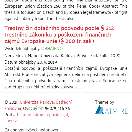
European union (Section 260 of the Penal Code) Abstract This
thesis is focused on Czech and European legal framework of fight
against subsidy fraud. The thesis also ...
Trestný čin dotačního podvodu podle § 212
trestního zákoníku a poškození finančních
zájmů Evropské unie (§ 260 tr. zák.)
Výsledek obhajoby:
OBHÁJENO
Nedvědová, Marie
(
Univerzita Karlova, Právnická fakulta
,
2019
)
Datum obhajoby:
20. 9. 2019
Dotační podvod a poškození finančních zájmů Evropské unie
Abstrakt Práce se zabývá zejména definicí a postihem trestného
činu dotačního podvodu v rámci trestního práva. Současně se
zaměřuje i na některé otázky související ...
© 2025
Univerzita Karlova
,
Ústřední
Theme by
knihovna
, Ovocný trh 560/5, 116 36
Praha 1;
email: admin-repozitar [at]
cuni.cz
Za dodržení všech ustanovení