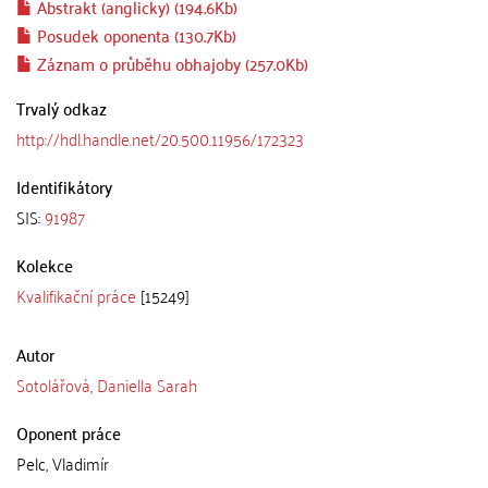
Abstrakt (anglicky) (194.6Kb)
Posudek oponenta (130.7Kb)
Záznam o průběhu obhajoby (257.0Kb)
Trvalý odkaz
http://hdl.handle.net/20.500.11956/172323
Identifikátory
SIS:
91987
Kolekce
Kvalifikační práce
[15249]
Autor
Sotolářová, Daniella Sarah
Oponent práce
Pelc, Vladimír