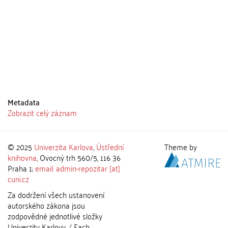
Metadata
Zobrazit celý záznam
© 2025
Univerzita Karlova
,
Ústřední
Theme by
knihovna
, Ovocný trh 560/5, 116 36
Praha 1;
email: admin-repozitar [at]
cuni.cz
Za dodržení všech ustanovení
autorského zákona jsou
zodpovědné jednotlivé složky
Univerzity Karlovy. / Each