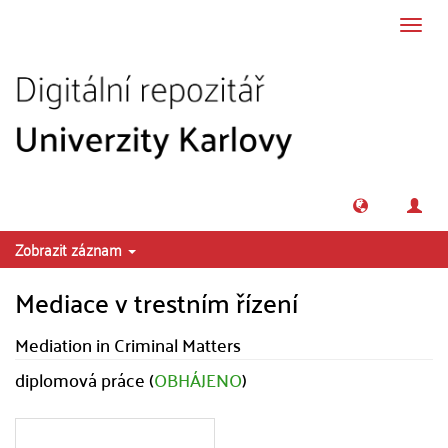
Přeskočit na obsah
Přepn
navig
Zobrazit záznam
Mediace v trestním řízení
Mediation in Criminal Matters
diplomová práce (
OBHÁJENO
)