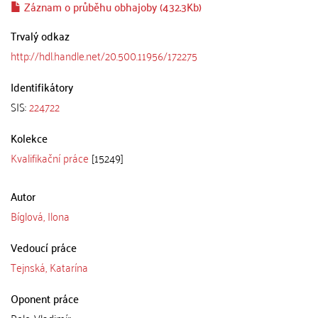
Záznam o průběhu obhajoby (432.3Kb)
Trvalý odkaz
http://hdl.handle.net/20.500.11956/172275
Identifikátory
SIS:
224722
Kolekce
Kvalifikační práce
[15249]
Autor
Bíglová, Ilona
Vedoucí práce
Tejnská, Katarína
Oponent práce